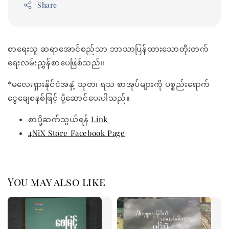
Share
စာရေးသူ ဆရာအောင်စည်သာ ဘာသာပြန်ထားသောတိုးတက်
ရေးလမ်းညွှန်စာပေဖြစ်သည်။
*မလေးရှားနိုင်ငံအနှံ့ သုတ၊ ရသ စာအုပ်များကို ပစ္စည်းရောက်
ငွေချေစနစ်ဖြင့် ပို့ဆောင်ပေးပါသည်။
စာပို့ဆက်သွယ်ရန်
Link
4NiX Store Facebook Page
You may also like