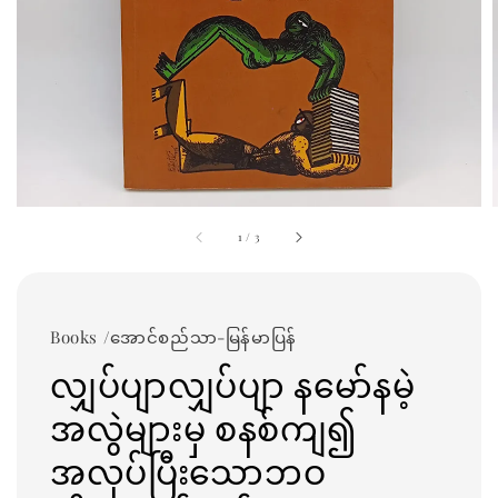
1
/
3
Books /အောင်စည်သာ-မြန်မာပြန်
လျှပ်ပျာလျှပ်ပျာ နမော်နမဲ့
အလွဲများမှ စနစ်ကျ၍
အလုပ်ပြီးသောဘဝ