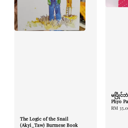
မပြိုင်ဘ
Phyo P
Regular
RM 35.
price
The Logic of the Snail
(Akyi_Taw) Burmese Book