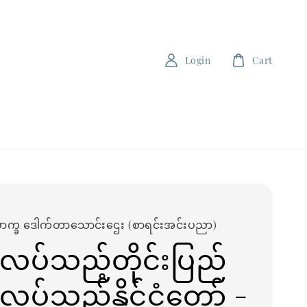
Login
Cart
ောက္ခ ဒေါက်တာသောင်းဌေး (စာရင်းအင်းပညာ)
လပ်သည့်တိုင်းပြည်
လပ်သည့်နိုင်ငံတော် -