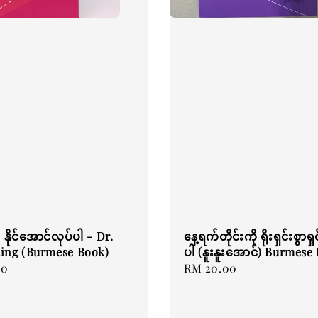
ဲ နိုင်အောင်လုပ်ပါ - Dr.
နေ့ရက်တိုင်းကို ရိုးရှင်းစွာရ
aing (Burmese Book)
ပါ (နူးနူးအောင်) Burmese
00
Regular
RM 20.00
price