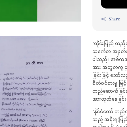
Share
"တိုင်းပြည် တည်
သင်္ကေတ အမှတ်အ
ပါသည်။ အဓိကအားဖ
အား အတူတကွ ညီ
ခြင်းဖြင့် သော်လ
စိတ်ဝင်စားမှု မြ
တည်ဆောက်ခြင်းအ
အားထုတ်နေခြင်း
"နိုင်ငံတော် တည
သည့် အစိုးရ(ပြည