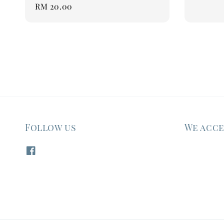
Regular
RM 20.00
price
Follow us
We acc