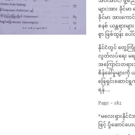
အပါအဝင်) ဖွဲ့စည
များ)အား ခိုင်မာ
ခိုင်မာ အားကော
စနစ် ယန္တရားမျာ
စွာ ဖြစ်ထွန်း ပ
နိုင်ငံတွင် တွေ့က
လွတ်လပ်ရေး မရ
အကြောင်းတရားအခ
စိန်ခေါ်မှုများက
ဖြေရှင်းဆောင်ရွက
ရန်....
Page - 182
*မလေးရှားနိုင်ငံ
ဖြင့် ပို့ဆောင်ပ