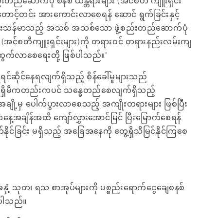
်းတည်ဆောက်ပုံ စနစ် ယန္တရားများ (အင်စတီ ကျူးရှင်း
 တောင့်တင်း အားကောင်းလာစေရန် ဆောင် ရွက်ခြင်းနှင့်
င်းသန်မာသည့် အသစ် အသစ်သော ဖွဲ့စည်းတည်ဆောက်ပုံ
း (အင်စတီကျူးရှင်းများ)ကို တရားဝင် တရားနည်းလမ်းကျ
ေါ်ထွက်လာစေရေးတို့ ဖြစ်ပါသည်။"
ြုံရင်ဆိုင်နေရလျက်ရှိသည့် စိန်ခေါ်မှုများသည်
ရှိမီကတည်းကပင် သန္ဓေတည်စေလျက်ရှိသည့်
ျို့မှ ပေါက်ပွားလာစေသည့် အကျိုးတရားများ ဖြစ်ပြီး
ို ယနေ့အချိန်အထိ ကျော်လွှားအောင်မြင် ပြီးမြောက်စေရန်
်နိုင်ခြင်း မရှိသည့် အခြေအနေကို တွေ့ရှိသိမြင်နိုင်ကြစေ
အနှံ့ သုတ၊ ရသ စာအုပ်များကို ပစ္စည်းရောက်ငွေချေစနစ်
ေးပါသည်။