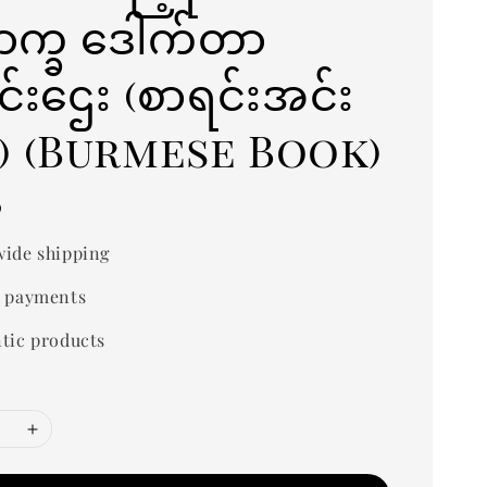
ာက္ခ ဒေါက်တာ
်းဌေး (စာရင်းအင်း
) (Burmese Book)
0
ide shipping
 payments
tic products