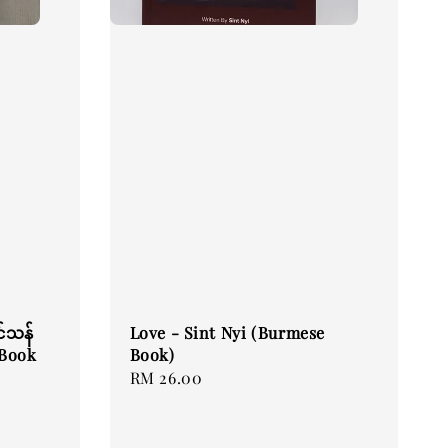
ှင်သန်
Love - Sint Nyi (Burmese
 Book
Book)
Regular
RM 26.00
price