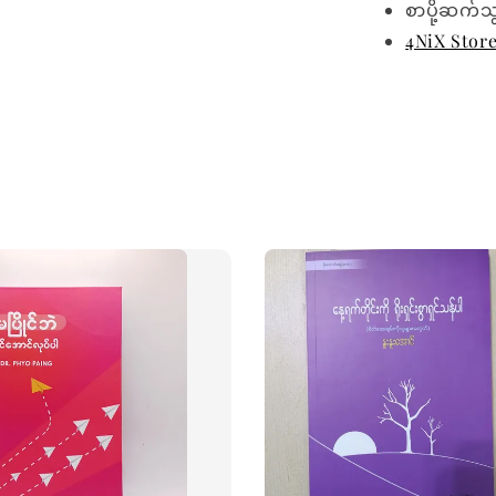
စာပို့ဆက်သ
4NiX Stor