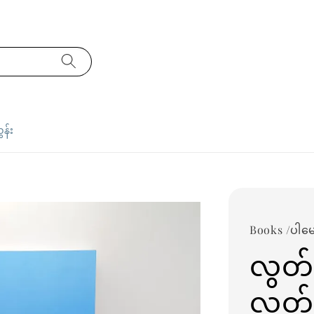
ှန်း
Books /ပါမ
လွတ်
လွတ်