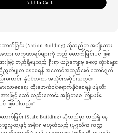
Add to Cart
ဆောက်ခြင်း (Nation Building) ဆိုသည်မှာ အမျိုးသား
သား လက္ခဏာရပ်များကို တည် ဆောက်ခြင်းပင် ဖြစ်
ြင့် တည်ရှိနေသည့် ရိုးရာ ယဉ်ကျေးမှု ဓလေ့ ထုံးစံများ
ညွတ်မျှတ နေစေရန် အကောင်အထည်ဖော် ဆောင်ရွက်
ည်းကောင်း၊ နိုင်ငံတကာ အသိုင်းအဝိုင်းအတွင်း
င့်မားလာစေရေး ထိုးဖောက်ဝင်ရောက်နိုင်စေရန် ဖန်တီး
ားဖြင့် သော် လည်းကောင်း အမြဲတစေ ကြိုးပမ်း
ပင် ဖြစ်ပါသည်။"
်ဆောက်ခြင်း (State Building) ဆိုသည်မှာ တည်ရှိ နေ
်သူလူထု)နှင့် အစိုးရ မဟုတ်သည့် (ပုဂ္ဂလိက ကဏ္ဍ