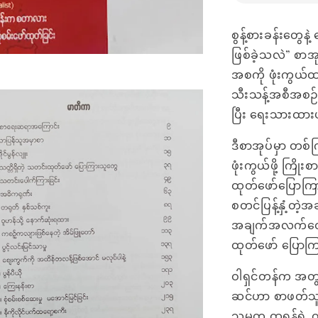
စွန့်စားခန်းတွေန
ဖြစ်ခဲ့သလဲ” စာအ
အစကို ဖုံးကွယ်
သီးသန့်အစီအစဉ်န
ပြီး ရေးသားထာ
ဒီစာအုပ်မှာ တစ်ကြိ
ဖုံးကွယ်ဖို့ ကြ
ထုတ်ဖော်ပြောကြား
စတင်ပြန့်နှံ့တဲ့
အချက်အလက်တွေက
ထုတ်ဖော် ပြောကြ
ဝါရှင်တန်က အတွ
ဆင်ဟာ စာဖတ်သူကိ
သမ္မတ ထရန့်ရဲ့