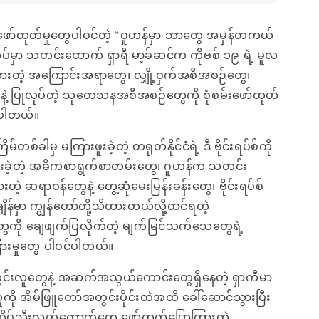
ဲ့ ဖော်ထုတ်မှုတွေပါဝင်တဲ့ “ဝူဟန်မှာ ဘာတွေ အမှန်တကယ်
ုပ်မှာ သတင်းထောက် ရှာရီ မာ့ခ်ဆင်က ကိုဗစ် ၁၉ ရဲ့ မူလ
ထားတဲ့ အကြောင်းအရာတွေ၊ လျှို့ဝှက်အစီအစဉ်တွေ၊
ဲ့ ပြုလုပ်တဲ့ သုတေသနအစီအစဉ်တွေကို စုံစမ်းဖော်ထုတ်
းပါတယ်။
မ်တစ်ခါမှ မကြားဖူးခဲ့တဲ့ တရုတ်နိုင်ငံရဲ့ ဒီ ဗိုင်းရပ်စ်ကို
ိုးစားခဲ့တဲ့ အဓိကစာရွက်စာတမ်းတွေ၊ ဂူဟန်က သတင်း
တဲ့ ဆရာဝန်တွေနဲ့ တွေ့ဆုံမေးမြန်းခန်းတွေ၊ ဗိုင်းရပ်စ်
အချိန်မှာ ကျွန်တော်တို့သိထားတယ်လို့ထင်ရတဲ့
ို ချေဖျက်ပြလိုက်တဲ့ မျက်မြင်သက်သေတွေရဲ့
ားမှုတွေ ပါဝင်ပါတယ်။
င်းလူတွေနဲ့ အဆက်အသွယ်ကောင်းတွေရှိနေတဲ့ ရှာကီမာ
ု အိမ်ဖြူတော်အတွင်းပိုင်းထဲအထိ ခေါ်ဆောင်သွားပြီး
 ထိပ်သီးလက်ထောက်တွေ ဖော်ထုတ်ပြောကြားတဲ့