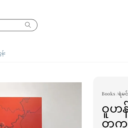
ှန်း
Books /ရဲမင်
ဝူဟန
တကယ်