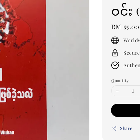
ဝင်း
Regular
RM 55.00
price
Worldw
Secure
Authen
Quantity
Share