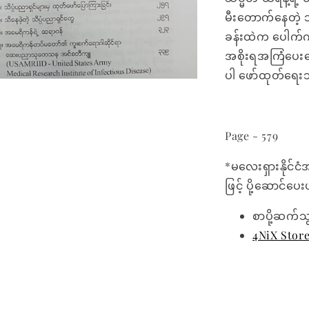
မီးတောက်နေတဲ့ 
ခန်းထဲက ပေါက်က
အစိုးရအကြံပေးတွေန
ပါ ဖော်ထုတ်ရေ
Page - 579
*မလေးရှားနိုင်ငံ
ဖြင့် ပို့ဆောင်ပ
စာပို့ဆက်သ
4NiX Stor