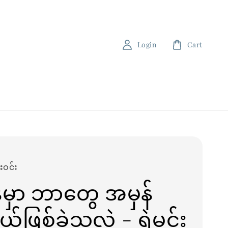
Login
Cart
းဝင်း
်မှာ ဘာတွေ အမှန်
ဖြစ်ခဲ့သလဲ - ရဲမင်း