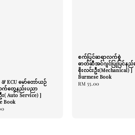
စက်ပြင်ဆရာလက်စွဲ
ဓာတ်ဆီအင်ဂျင်ပြုပြင်နည်း
စိုးလင်းဦး(Mechanical) ]
Burmese Book
 & ECU မော်တော်ယဉ်
Regular
RM 55.00
လက်တွေ့နည်းပညာ
price
င်ဦး( Auto Service) ]
e Book
00