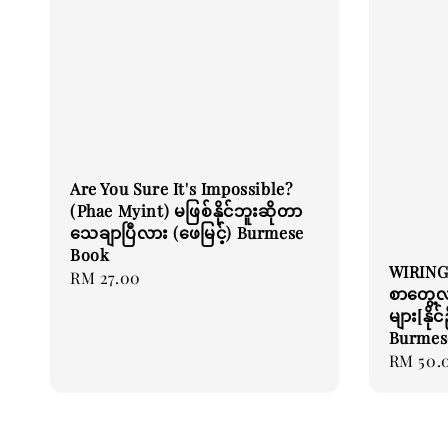
Are You Sure It's Impossible?
(Phae Myint) မဖြစ်နိုင်ဘူးဆိုတာ
သေချာပြီလား (ဖေမြင့်) Burmese
Book
WIRING
Regular
RM 27.00
စာတွေ့
price
များ[နို
Burmes
Regular
RM 50.
price