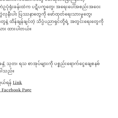
ဘဲဥပုံရုံးခန်းထဲက ပဋိပက္ခတွေ၊ အရေးပေါ်အစည်းအဝေး
ွဲလုနီးပါး ပြဿနာတွေကို ဖော်ထုတ်ရေးသားမှုတွေ၊
ဲ့ ထိန်ချန်ချင်တဲ့ သိပ္ပံပညာရှင်တို့ရဲ့ အတွင်းရေးတွေကို
းသား ထားပါတယ်။
အနှံ့ သုတ၊ ရသ စာအုပ်များကို ပစ္စည်းရောက်ငွေချေစနစ်
ေးပါသည်။
ွယ်ရန်
Link
e Facebook Page