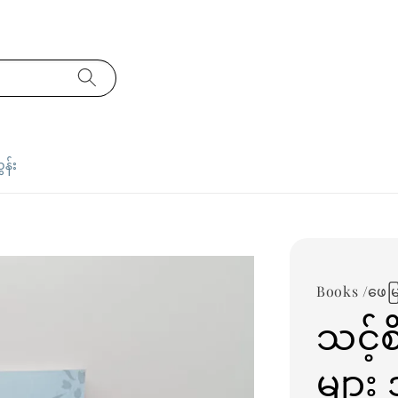
ှန်း
Books /ဖေမြင
သင့်
များ