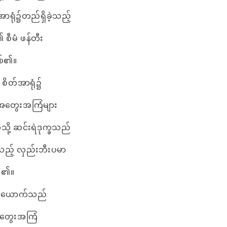
်အာရုံ၌တည်ရှိခဲ့သည့်
စီမံ ဖန်တီး
ြစ်၏။
ိတ်အာရုံ၌
 အတွေးအကြံများ
ထံသို့ ဆင်းရဲဒုက္ခသည်
ည့် လှည်းဘီးပမာ
ပါ၏။
်ယောက်သည်
တွေးအကြံ