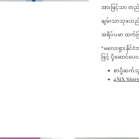
အားဖြင့်သာ တည်က
ချမ်းသာသုခသည်
အရိပ်ပမာ ထက်က
*မလေးရှားနိုင်ငံ
ဖြင့် ပို့ဆောင်ပ
စာပို့ဆက်သ
4NiX Stor