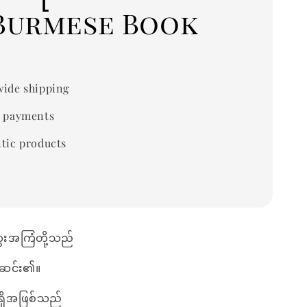
်)Burmese Book
ide shipping
 payments
tic products
ွေးအကြံတို့သည်
ဖန်ဆင်း၏။
်ရှိအဖြစ်သည်