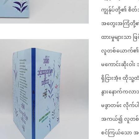
ကျွန်ုပ်တို့၏ စိတ
အတွေးအကြံတို့၏ 
ထားမှုများသာ ဖ
လူတစ်ယောက်၏ စ
မကောင်းဆိုးဝါး
ရှိငြားအံ့။ ထိုသူ့
နွားနောက်ကလာသ
မခွာတမ်း လိုက်
အကယ်၍ လူတစ
စင်ကြယ်သော အ