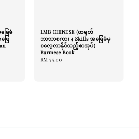
ခြေခံ
LMB CHINESE (တရုတ်
အဖြေ
ဘာသာစကား 4 Skills အခြေခံမှ
han
စလေ့လာနိုင်သည့်စာအုပ်)
Burmese Book
Regular
RM 75.00
price