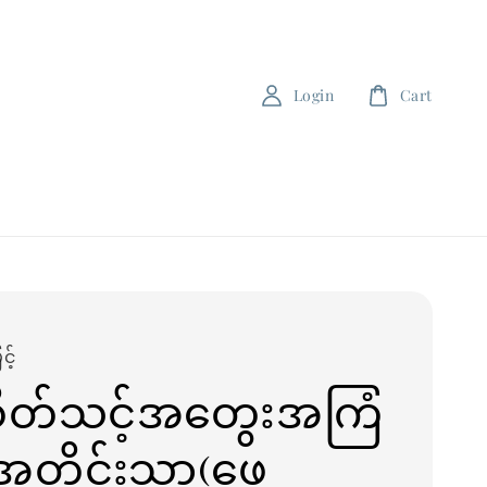
Login
Cart
့်
စိတ်သင့်အ​တွေးအကြံ
 အတိုင်းသာ(ဖေ