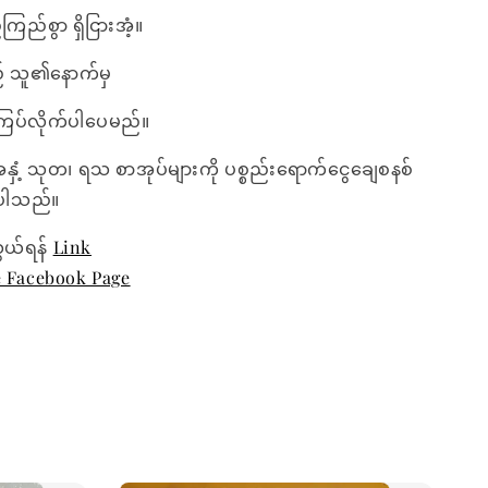
ြည်စွာ ရှိငြားအံ့။
 သူ၏နောက်မှ
ြပ်လိုက်ပါပေမည်။
အနှံ့ သုတ၊ ရသ စာအုပ်များကို ပစ္စည်းရောက်ငွေချေစနစ်
ေးပါသည်။
ွယ်ရန်
Link
e Facebook Page