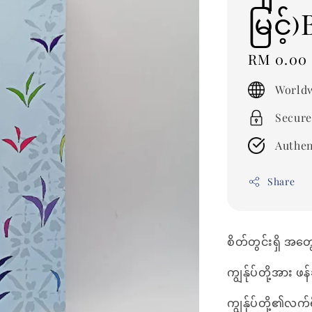
မြင့
Regular
RM 0.00
price
Worldw
Secure
Authen
Share
စိတ်တွင်းရှိ အတ
ကျွန်ုပ်တို့အား 
ကျွန်ုပ်တို့၏လက