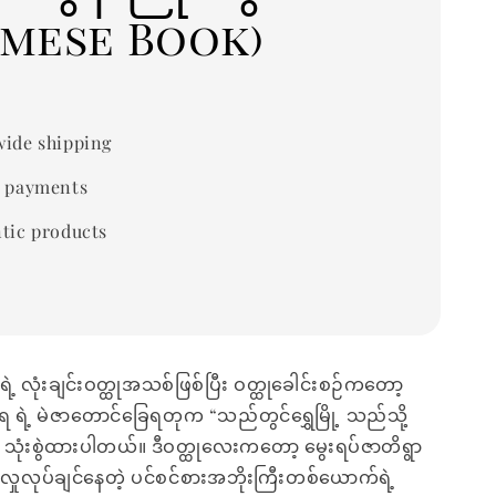
rmese Book)
ide shipping
 payments
tic products
ဲ့ လုံးချင်းဝတ္ထုအသစ်ဖြစ်ပြီး ဝတ္ထုခေါင်းစဉ်ကတော့
ဒရ ရဲ့ မဲဇာတောင်ခြေရတုက “သည်တွင်ရွှေမြို့ သည်သို့
သုံးစွဲထားပါတယ်။ ဒီဝတ္ထုလေးကတော့ မွေးရပ်ဇာတိရွာ
လှုလုပ်ချင်နေတဲ့ ပင်စင်စားအဘိုးကြီးတစ်ယောက်ရဲ့