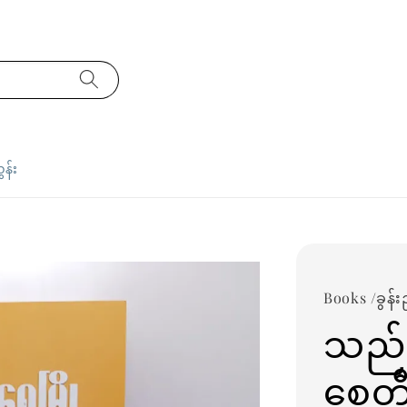
ှန်း
Books /ခွန်း
သည်တွ
စေတီ 