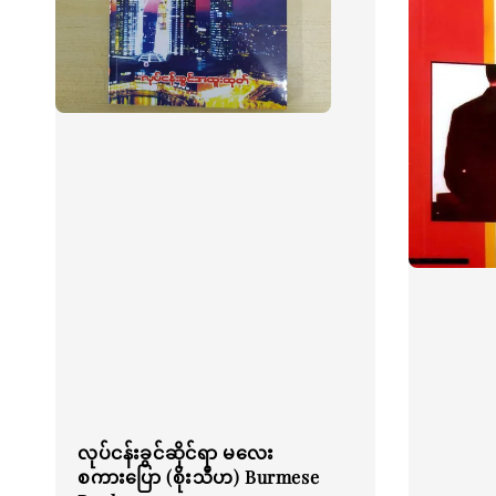
လုပ်ငန်းခွင်ဆိုင်ရာ မလေး
စကားပြော (စိုးသီဟ) Burmese