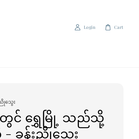
Login
Cart
ညိုသွေး
င် ရွှေမြို့ သည်သို့
- ခွန်းညိုသွေး