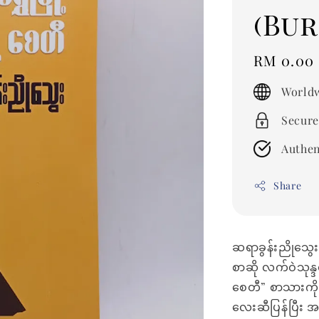
(Bu
Regular
RM 0.00
price
Worldw
Secure
Authen
Share
ဆရာခွန်းညိုသွေးရ
စာဆို လက်ဝဲသုန္
စေတီ” စာသားကို 
လေးဆီပြန်ပြီး အ