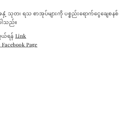
အနှံ့ သုတ၊ ရသ စာအုပ်များကို ပစ္စည်းရောက်ငွေချေစနစ်
ေးပါသည်။
ွယ်ရန်
Link
e Facebook Page