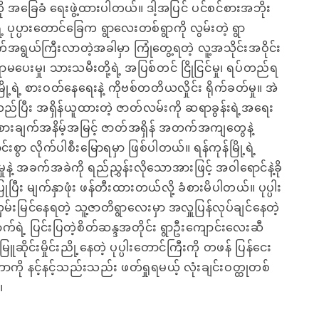
ု အခြေခံ ရေးဖွဲ့ထားပါတယ်။ ဒါ့အပြင် ပင်စင်စားအဘိုး
 ပုပ္ပားတောင်ခြေက ရွာလေးတစ်ရွာကို လွမ်းတဲ့ ရွာ
်အရွယ်ကြီးလာတဲ့အခါမှာ ကြုံတွေ့ရတဲ့ လူ့အသိုင်းအဝိုင်း
ရာမပေးမှု၊ သားသမီးတို့ရဲ့ အပြစ်တင် ငြိုငြင်မှု၊ ရပ်တည်ရ
ြို့ရဲ့ စားဝတ်နေရေးနဲ့ ကိုဗစ်တတိယလှိုင်း ရိုက်ခတ်မှု။ အဲ
်ပြီး အရှိန်ယူထားတဲ့ ဇာတ်လမ်းကို ဆရာခွန်းရဲ့အရေး
စားချက်အနိမ့်အမြင့် ဇာတ်အရှိန် အတက်အကျတွေနဲ့
င်းစွာ လိုက်ပါစီးမြောရမှာ ဖြစ်ပါတယ်။ ရန်ကုန်မြို့ရဲ့
မှုနဲ့ အခက်အခဲကို ရည်ညွှန်းလိုသောအားဖြင့် အဝါရောင်နဲ့ခို
ြုပြီး မျက်နှာဖုံး ဖန်တီးထားတယ်လို့ ခံစားမိပါတယ်။ ပုပ္ပါး
မ်းမြင်နေရတဲ့ သူ့ဇာတိရွာလေးမှာ အလှူပြန်လုပ်ချင်နေတဲ့
်ရဲ့ ပြင်းပြတဲ့စိတ်ဆန္ဒအတိုင်း ရွာဦးကျောင်းလေးဆီ
ြူဆိုင်းမှိုင်းညို့နေတဲ့ ပုပ္ပါးတောင်ကြီးကို တဖန် ပြန်ငေး
ာကို နင့်နင့်သည်းသည်း ဖတ်ရှုရမယ့် လုံးချင်းဝတ္ထုတစ်
။