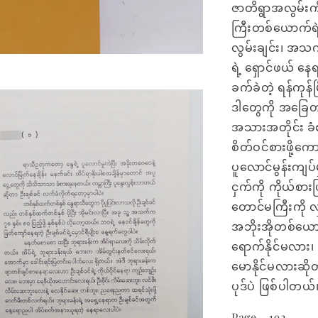
ဇာတိရွာအလွမ်းကိ
ကြီးတစ်ယောက်ရဲ့
လွမ်းချင်း၊ အသက
ရဲ့ ရှောင်ဖယ် နေ
ခက်ခဲတဲ့ ရန်ကုန်မ
ဒါတွေကို အခြေတည
အသားအတိုင်း ခံ
စိတ်ဝင်စားဖို့ကော
ပူလောင်မွန်းကျပ်
ငှက်ကို ကိုယ်စားပ
တောင်မကြီးကို လှ
အဘိုးအိုတစ်ယောက
ရောက်နိုင်မလား၊ မ
မောနိုင်မလားဆိုတ
ပုဒ်ပဲ ဖြစ်ပါတယ်
Page - 192