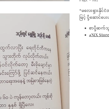
*မလေးရှားနိုင်ငံ
ဖြင့် ပို့ဆောင်ပ
စာပို့ဆက်သ
4NiX Stor