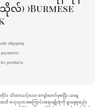
သိုလ်) )Burmese
k
ide shipping
 payments
tic products
တိုင်း သိထားသင့်သော ကျော်ခေတ်မှစပြီး ယနေ့
အထိ ဗဟုသုတအကြောင်းအရာမျိုးစုံကို ရှာဖွေစုစည်း