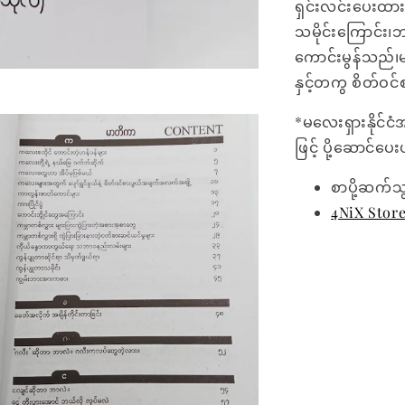
ရှင်းလင်းပေးထာ
သမိုင်းကြောင်း
ကောင်းမွန်သည်၊
နှင့်တကွ စိတ်ဝ
*မလေးရှားနိုင်ငံ
ဖြင့် ပို့ဆောင်ပ
စာပို့ဆက်သ
4NiX Stor