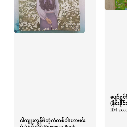
ပျော်ရွှ
(နိုင်းန
Regular
RM 20.
price
ငါကျူးလွန်မိတဲ့ကံတစ်ပါးဟာမင်း
ပဲ (မယ်ညို) Burmese Book