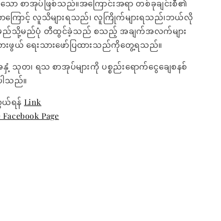
းသော စာအုပ်ဖြစ်သည်။အကြောင်းအရာ တစ်ခုချင်းစီ၏
၊ဘာကြောင့် လူသိများရသည်၊ လူကြိုက်များရသည်၊ဘယ်လို
မည်သို့မည်ပုံ တီထွင်ခဲ့သည် စသည့် အချက်အလက်များ
င်စားဖွယ် ရေးသားဖော်ပြထားသည်ကိုတွေ့ရသည်။
အနှံ့ သုတ၊ ရသ စာအုပ်များကို ပစ္စည်းရောက်ငွေချေစနစ်
ေးပါသည်။
ွယ်ရန်
Link
e Facebook Page