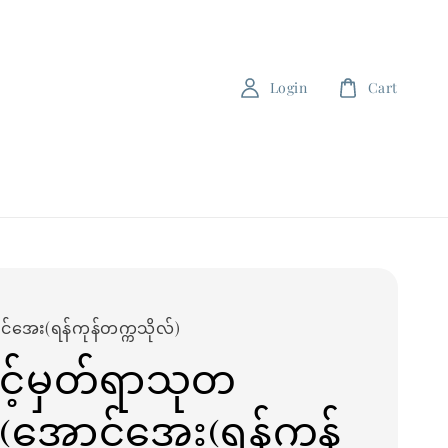
Login
Cart
်အေး(ရန်ကုန်တက္ကသိုလ်)
့်မှတ်ရာသုတ
ာ(အောင်အေး(ရန်ကုန်