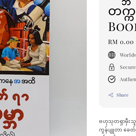
တက္က
Boo
Regular
RM 0.00
price
Worldw
Secure
Authen
Share
ဗဟုသုတရှာမှီးသူ
ကွန်ပျူတာ ခေတ်