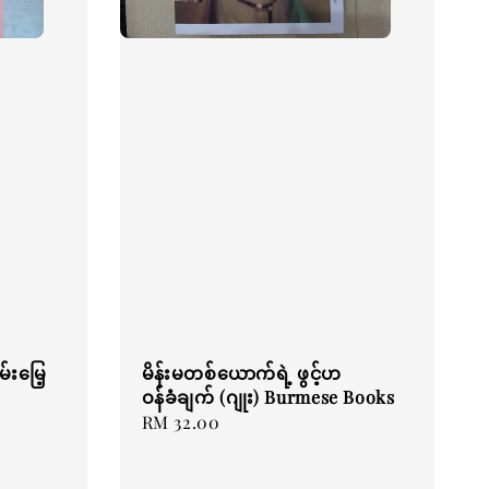
်းမြေ့
မိန်းမတစ်ယောက်ရဲ့ ဖွင့်ဟ
ဝန်ခံချက် (ဂျုး) Burmese Books
Regular
RM 32.00
price