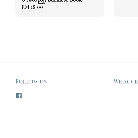
Regular
RM 18.00
price
Follow us
We acc