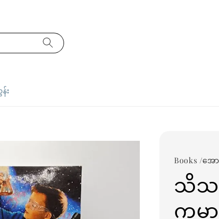
ှန်း
Books /အောင
သိသင
ကမ္ဘ