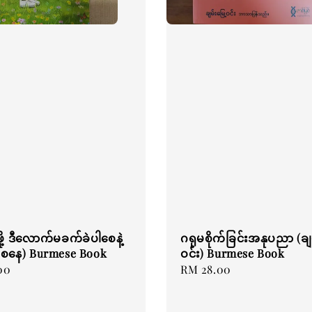
င်ဖို့ ဒီလောက်မခက်ခဲပါစေနဲ့
ဂရုမစိုက်ခြင်းအနုပညာ (ချမ
ိုင်းစနေ) Burmese Book
ဝင်း) Burmese Book
00
Regular
RM 28.00
price