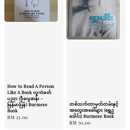
How to Read A Person
Like A Book လူကဲခတ်
ပညာ (ဒိုဂျေဆန်း -
တစ်သက်တာမှတ်တမ်းနှင့်
မြန်မာပြန်) Burmese
အတွေးအခေါ်များ (ရွှေဥ
Book
ဒေါင်း) Burmese Book
Regular
RM 25.00
Regular
RM 70.00
price
price