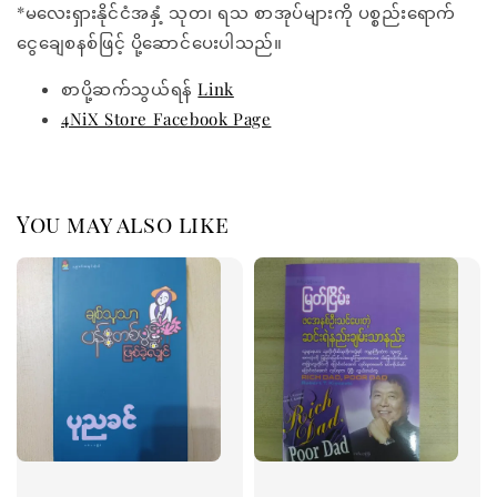
*မလေးရှားနိုင်ငံအနှံ့ သုတ၊ ရသ စာအုပ်များကို ပစ္စည်းရောက်
ငွေချေစနစ်ဖြင့် ပို့ဆောင်ပေးပါသည်။
စာပို့ဆက်သွယ်ရန်
Link
4NiX Store Facebook Page
You may also like