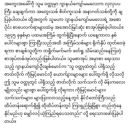
အတွေးအခေါ်ကို သူမ ဝတ္ထုမှာ ဂျာနယ်ကျော်မမလေးက လှလှပပ
ကြီး ချေဖျက်ကာ အတွေးသစ် စိတ်ကူးသစ် အနာဂတ်သစ်တို့ကို ချ
ပြခဲ့ပါတယ်။ ထို့အတွက် သူမဟာ ဂျာနယ်ကျော်မမလေးရဲ့ အစော
ပိုင်း စာပေလက်ရာများထဲမှ အအောင်မြင်ဆုံး စာအုပ်ဖြစ်ခဲ့ပါတယ်။ 
၁၉၄၅ ခုနှစ်မှာ ပထမအကြိမ် ထွက်ရှိပြီးနောက် ယနေ့ကာလ နှစ်
ပေါင်းများစွာ ကြာပြီးသည်အထိ အကြိမ်သစ်များ ရိုက်နှိပ် ထုတ်ဝေခဲ့
ရကာ စာချစ်သူတို့က တရှိုက်မက်မက် ဖတ်ရှု သိမ်းဆည်းနေကြတဲ့ 
စာအုပ်တစ်အုပ်လည်းဖြစ်ပါတယ်။ သူမစာအုပ် အမှာစာ ရေးသား
သည့် ဂျာနယ်ကျော်ဦးချစ်မောင်က “သူ ဝတ္ထုထဲတွင် ပါရှိသည့် 
ဇာတ်လိုက် ကိုမြင့်မောင်လို ယောက်ျားများများ ပေါ်ထွက်ဖို့ လိုသလို 
ဤ သူမ ဝတ္ထုတွင် ပါရှိသည့် ဇာတ်လိုက် သက်သက် လို မိန်းကလေး
မျိုးလည်း များစွာ ပေါ်ထွက်ဖို့ လိုရကား ကိုမြင့်မောင်များ၊ 
သက်သက်များ၊ များပြားလာသည့်နေ့တွင် နိုင်ငံတော်ကြီးသည် 
ထိပ်တန်းရောက်ရှိ၍ ထိုထိပ်တန်းတွင် ကြာရှည်မြဲမြံစွာ တည်တံ့နေ
နိုင်မည်ဟု မျှော်လင့်ယုံကြည်ရပေသတည်း” လို့ ရေးသားဖော်ပြခဲ့ပါ
တယ်။ 