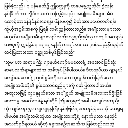
ဖြစ်ခဲ့သည်။ ဂျပန်ခေတ်၌ ဤဝတ္ထုကို စာပေမွေ့သူတိုင်း စွဲလန်း
နှစ်ခြိုက်ကာ လှိုင်းဂယက် ထကြွခဲ့သည်။ အမျိုးသမီးများ အိမ်
ထောင့်တာဝန်နိုင်နင်းစေရန်၊ မိန်းမဟူ၍ စိတ်အားမငယ်တတ်ရန်၊ 
ကိုယ့်အစွမ်းအစကို ပြရန် လမ်းညွှန်ထားသည်။ အမျိုးသားများသာ 
မဟုတ်၊ အမျိုးသမီးများသည်လည်း သူ့နည်းနှင့်သူ အကျပ်အတည်း
တစ်ခုကို ဣန္ဒြေရရ ကျကျနနကြီး ကျော်နင်းကာ 
ဂုဏ်ဆည်နိုင်ခဲ့ပုံကို 
တင်ပြထားသော ဝတ္ထုတစ်ပုဒ်ဖြစ်သည်”
‘သူမ’ ဟာ ဆရာမကြီး ဂျာနယ်ကျော်မမလေးရဲ့ အအောင်မြင်ဆုံး 
စာပေလက်ရာများထဲက တစ်အုပ်ဖြစ်ပါတယ်။ ဒီစာအုပ်ဟာ ဂျာနယ်
ကျော်မမလေးရဲ့ ဉာဏ်စွမ်းကိုသာမက ထူးချွန်ထက်မြက်သော 
အမျိုးသမီးတို့၏ စွမ်းဆောင်ရည်များကို ဖော်ပြထားပါတယ်။ 
အထူးသဖြင့် လှပနုနယ်သော အပျိုရွယ် အမျိုးသမီးလေးတစ်ဦးဖြစ်
စေကာမူ အခက်အခဲနဲ့ ရင်ဆိုင် ကြုံတွေ့ရတဲ့အခါ အကျပ်အတည်း
ကို ကျင်လည်စွာ ကျကျနနကြီး နင်းဖြတ်ဂုဏ်ဆည်ခဲ့တာကို ဖတ်ရှုရ
ပါမယ်။ အမျိုးသမီးတို့ဟာ အမျိုးသားတို့ရဲ့ နောက်မှသာ နေထိုင် 
အသက်ရှင်ရတယ် ဆိုတဲ့ ရှေးအစဉ်အဆက်က ဖြစ်တည်လာတဲ့ 