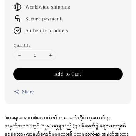
price
Worldwide shipping
Secure payments
Authentic products
Quantity
Add to Cart
Share
“စာရေးဆရာတစ်ယောက်၏ စာပေမှတ်တိုင် ထူထောင်ရာ 
အမှတ်အသားတွင် ‘သူမ’ ဝတ္ထုသည် (ဂျပန်ခေတ်၌ ရေးသားထုတ်
ဝေခဲ့သော) ဂျာနယ်ကျော်မမလေး၏ ပထမလက်ရာ အမှတ်အသား