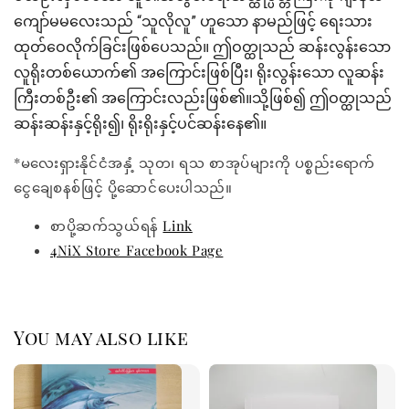
ကျော်မမလေးသည် “သူလိုလူ” ဟူသော နာမည်ဖြင့် ရေးသား
ထုတ်ဝေလိုက်ခြင်းဖြစ်ပေသည်။ ဤဝတ္ထုသည် ဆန်းလွန်းသော
လူရိုးတစ်ယောက်၏ အကြောင်းဖြစ်ပြီး၊ ရိုးလွန်းသော လူဆန်း
ကြီးတစ်ဦး၏ အကြောင်းလည်းဖြစ်၏။သို့ဖြစ်၍ ဤဝတ္ထုသည်
ဆန်းဆန်းနှင့်ရိုး၍၊ ရိုးရိုးနှင့်ပင်ဆန်းနေ၏။
*မလေးရှားနိုင်ငံအနှံ့ သုတ၊ ရသ စာအုပ်များကို ပစ္စည်းရောက်
ငွေချေစနစ်ဖြင့် ပို့ဆောင်ပေးပါသည်။
စာပို့ဆက်သွယ်ရန်
Link
4NiX Store Facebook Page
You may also like