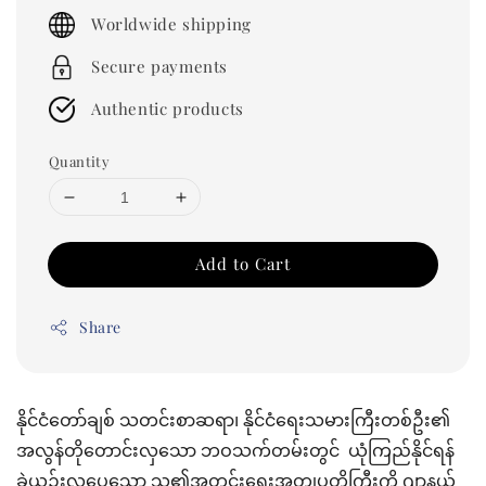
price
Worldwide shipping
Secure payments
Authentic products
Quantity
Add to Cart
Share
နိုင်ငံတော်ချစ် သတင်းစာဆရာ၊ နိုင်ငံရေးသမားကြီးတစ်ဦး၏
အလွန်တိုတောင်းလှသော ဘဝသက်တမ်းတွင် ယုံကြည်နိုင်ရန်
ခဲယဉ်းလှပေသော သူ၏အတွင်းရေးအတ္ထုပ္ပတ္တိကြီးကို ဂျာနယ်