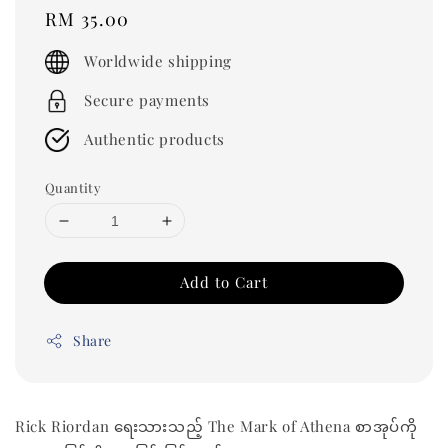
Regular
RM 35.00
price
Worldwide shipping
Secure payments
Authentic products
Quantity
Add to Cart
Share
Rick Riordan ရေးသားသည့် The Mark of Athena စာအုပ်ကို