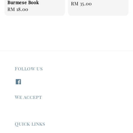
Burmese Book
Regular
RM 35.00
Regular
RM 18.00
price
price
Follow us
We accept
Quick links