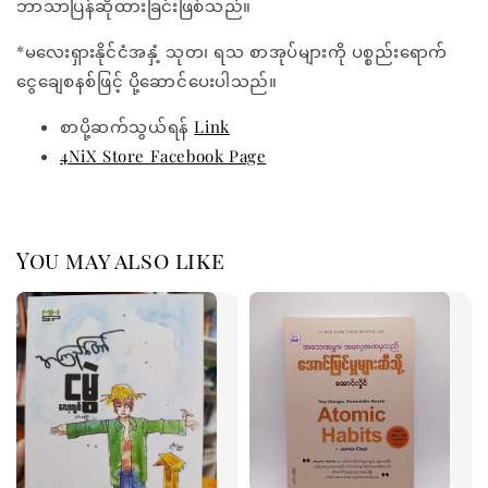
ဘာသာပြန်ဆိုထားခြင်းဖြစ်သည်။
*မလေးရှားနိုင်ငံအနှံ့ သုတ၊ ရသ စာအုပ်များကို ပစ္စည်းရောက်
ငွေချေစနစ်ဖြင့် ပို့ဆောင်ပေးပါသည်။
စာပို့ဆက်သွယ်ရန်
Link
4NiX Store Facebook Page
You may also like