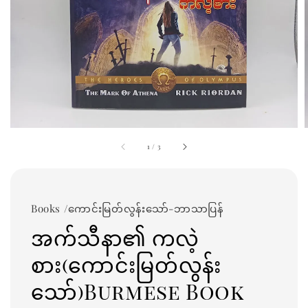
1
/
3
Books /ကောင်းမြတ်လွန်းသော်-ဘာသာပြန်
အက်သီနာ၏ ကလဲ့
စား(ကောင်းမြတ်လွန်း
သော်)Burmese Book