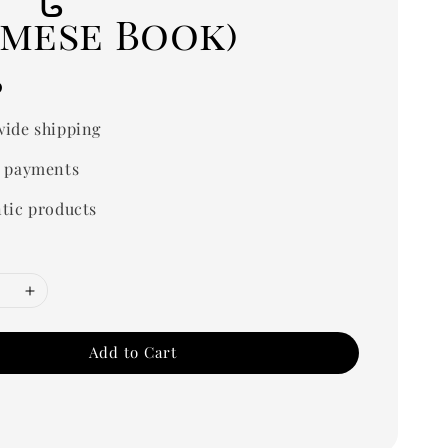
rmese Book)
0
ide shipping
 payments
tic products
Add to Cart