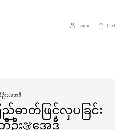
Login
Cart
တီဦး&အေဒီ
်ဓာတ်ဖြင့်လှပခြင်း
ေတီဦး&အေဒီ