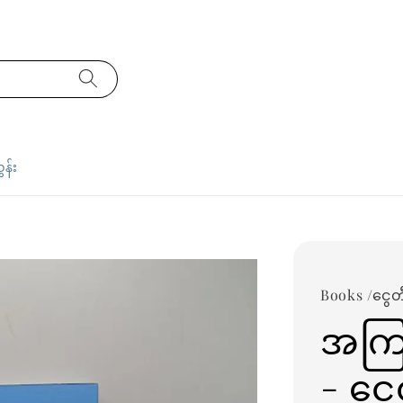
ှန်း
Books /ငွေ
အကြည
- ငွ