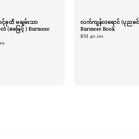
့်ခုထိ မချမ်းသာ
လက်ကျန်လရောင် (ပုညခင်
 (ဖေမြင့် ) Burmese
Burmese Book
Regular
RM 40.00
00
price