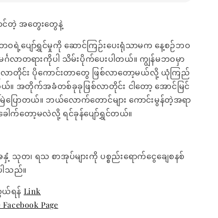
တဲ့ အတွေးတွေနဲ့
ရဲ့ပျော်ရွှင်မှုကို ဆောင်ကြဉ်းပေးရုံသာမက နေ့စဉ်ဘဝ
်းမင်္ဂလာတရားကိုပါ သိမ်းပိုက်ပေးပါတယ်။ ကျွန်မဘဝမှာ
ြုံလာတိုင်း ပိုကောင်းတာတွေ ဖြစ်လာတော့မယ်လို့ ယုံကြည်
တယ်။ အတိုက်အခံတစ်ခုခုဖြစ်လာတိုင်း ငါတော့ အောင်မြင်
မြဲပြောတယ်။ ဘယ်လောက်တောင်များ ကောင်းမွန်တဲ့အရာ
က်တော့မလဲလို့ ရင်ခုန်ပျော်ရွှင်တယ်။
အနှံ့ သုတ၊ ရသ စာအုပ်များကို ပစ္စည်းရောက်ငွေချေစနစ်
ေးပါသည်။
ွယ်ရန်
Link
e Facebook Page