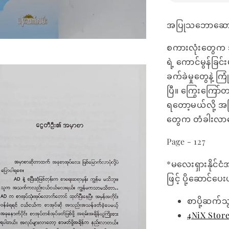
အပြုသဘောဆောင်
စကားလုံးတွေက ဘဝ
ရဲ့ ကောင်မွန်ခြင
ခက်ခဲမှုတွေနဲ့ က
ပြီ။ ကြွေးကြော်
ရတော့မယ်လို့ အ
တွေက တံခါးလာခေါ
Page - 127
*မလေးရှားနိုင်ငံ
ဖြင့် ပို့ဆောင်ပ
စာပို့ဆက်သ
4NiX Stor