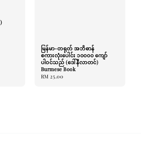
)
မြန်မာ-တရုတ် အဘိဓာန်
စကားလုံးပေါင်း ၁၀၀၀၀ ကျော်
ပါဝင်သည် (ဒေါ်နီလာတင်)
Burmese Book
Regular
RM 25.00
price