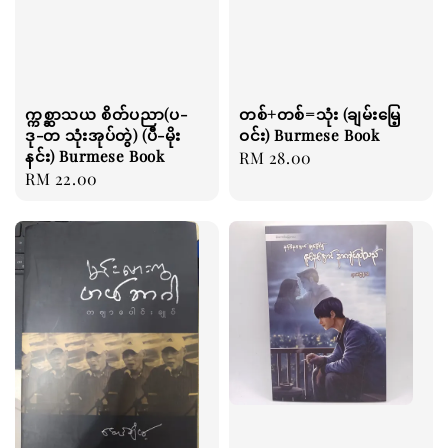
က္ကစ္ဆာသယ စိတ်ပညာ(ပ-
တစ်+တစ်=သုံး (ချမ်းမြေ့
ဒု-တ သုံးအုပ်တွဲ) (ပီ-မိုး
ဝင်း) Burmese Book
နင်း) Burmese Book
Regular
RM 28.00
Regular
RM 22.00
price
price