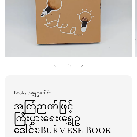
1
/
3
Books /ရွှေဥဒေါင်း
အကြံဉာဏ်ဖြင့်
ကြီးပွားရေး(ရွှေဥ
ဒေါင်း)Burmese Book