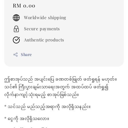
Regular
RM 0.00
price
Worldwide shipping
Secure payments
Authentic products
Share
ဤစာအုပ်သည် အပျင်းပြေ ခဏတစ်ဖြုတ် ဖတ်ရှုရန် မဟုတ်။
သင်၏ ကြီးပွားချမ်းသာရေးအတွက် အထပ်ထပ် ဖတ်ရှု၍
လိုက်နာကျင့်သုံးရမည့် စာအုပ်ဖြစ်သည်။
* သင်သည် မည်သည့်အရာကို အလိုရှိသနည်း။
* ငွေကို အလိုရှိသလော။