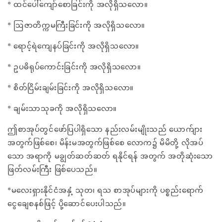
* ထင်ပေါ်ကျော်စောခြင်းကို အလိုရှိသလော။
* ဩဇာတိက္ကမကြီးခြင်းကို အလိုရှိသလော။
* ရောင့်ရဲကျေနပ်ခြင်းကို အလိုရှိသလော။
* ဥပဓိရုပ်ကောင်းခြင်းကို အလိုရှိသလော။
* စိတ်ငြိမ်းချမ်းခြင်းကို အလိုရှိသလော။
* ချမ်းသာသုခကို အလိုရှိသလော။
ဤစာအုပ်တွင်ဖော်ပြပါရှိသော နည်းလမ်းမျိုးသည် ယောက်ျား
အတွက်ဖြစ်စေ၊ မိန်းမအတွက်ဖြစ်စေ လောက၌ မိမိတို့ လိုအပ်
သော အရာကို မချွတ်ဆတ်ဆတ် ရနိုင်ရန် အတွက် အတိုဆုံးသော
ဖြတ်လမ်းကြီး ဖြစ်ပေသည်။
*မလေးရှားနိုင်ငံအနှံ့ သုတ၊ ရသ စာအုပ်များကို ပစ္စည်းရောက်
ငွေချေစနစ်ဖြင့် ပို့ဆောင်ပေးပါသည်။