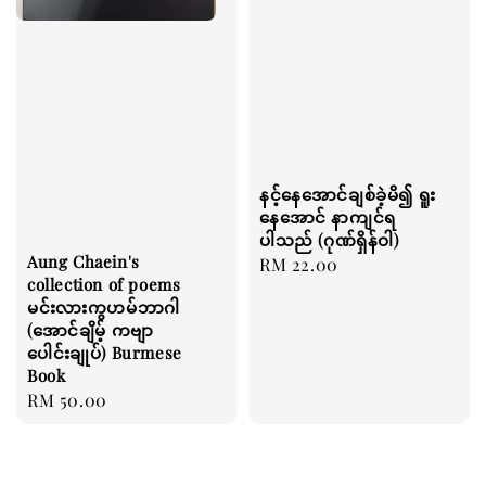
နင့်နေအောင်ချစ်ခဲ့မိ၍ ရူး
နေအောင် နာကျင်ရ
ပါသည် (ဂုဏ်ရှိန်ဝါ)
Aung Chaein's
Regular
RM 22.00
collection of poems
price
မင်းလားကွဟမ်ဘာဂါ
(အောင်ချိမ့် ကဗျာ
ပေါင်းချုပ်) Burmese
Book
Regular
RM 50.00
price