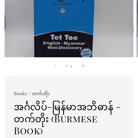
1
/
4
Books / တက်တိုး
အင်္ဂလိပ်-မြန်မာအဘိဓာန် -
တက်တိုး (Burmese
Book)