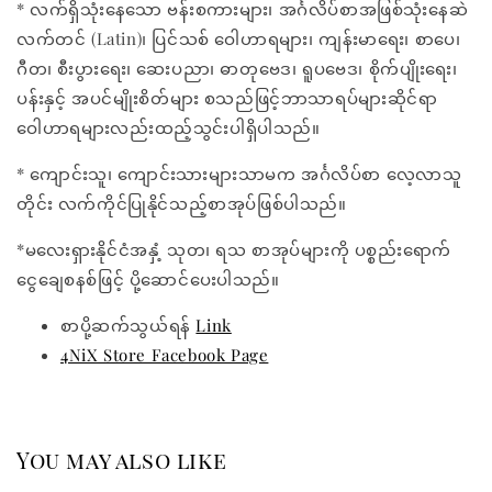
* လက်ရှိသုံးနေသော ဗန်းစကားများ၊ အင်္ဂလိပ်စာအဖြစ်သုံးနေဆဲ
လက်တင် (Latin)၊ ပြင်သစ် ဝေါဟာရများ၊ ကျန်းမာရေး၊ စာပေ၊
ဂီတ၊ စီးပွားရေး၊ ဆေးပညာ၊ ဓာတုဗေဒ၊ ရူပဗေဒ၊ စိုက်ပျိုးရေး၊
ပန်းနှင့် အပင်မျိုးစိတ်များ စသည်ဖြင့်ဘာသာရပ်များဆိုင်ရာ
ဝေါဟာရများလည်းထည့်သွင်းပါရှိပါသည်။
* ကျောင်းသူ၊ ကျောင်းသားများသာမက အင်္ဂလိပ်စာ လေ့လာသူ
တိုင်း လက်ကိုင်ပြုနိုင်သည့်စာအုပ်ဖြစ်ပါသည်။
*မလေးရှားနိုင်ငံအနှံ့ သုတ၊ ရသ စာအုပ်များကို ပစ္စည်းရောက်
ငွေချေစနစ်ဖြင့် ပို့ဆောင်ပေးပါသည်။
စာပို့ဆက်သွယ်ရန်
Link
4NiX Store Facebook Page
You may also like