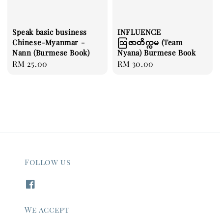
Speak basic business
INFLUENCE
Chinese-Myanmar -
ဩဇာတိက္ကမ (Team
Nann (Burmese Book)
Nyana) Burmese Book
Regular
RM 25.00
Regular
RM 30.00
price
price
Follow us
We accept