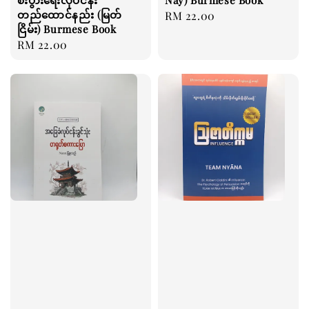
စီးပွားရေးလုပ်ငန်း
Nay) Burmese Book
တည်ထောင်နည်း (မြတ်
Regular
RM 22.00
ငြိမ်း) Burmese Book
price
Regular
RM 22.00
price