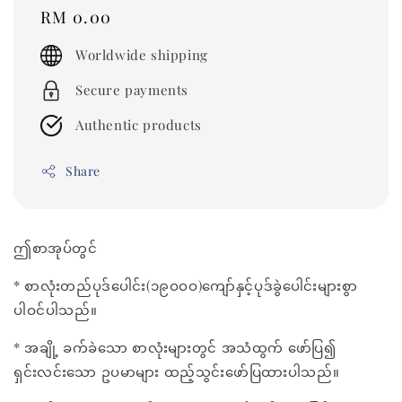
Regular
RM 0.00
price
Worldwide shipping
Secure payments
Authentic products
Share
ဤစာအုပ်တွင်
* စာလုံးတည်ပုဒ်ပေါင်း(၁၉ဝဝဝ)ကျော်နှင့်ပုဒ်ခွဲပေါင်းများစွာ
ပါဝင်ပါသည်။
* အချို့ ခက်ခဲသော စာလုံးများတွင် အသံထွက် ဖော်ပြ၍
ရှင်းလင်းသော ဥပမာများ ထည့်သွင်းဖော်ပြထားပါသည်။