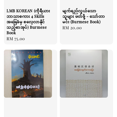
LMB KOREAN (ကိုရီယား
မျက်ရည်လွယ်သော
ဘာသာစကား 4 Skills
သူများ ဖတ်ဖို့ - သော်တာ
အခြေခံမှ စလေ့လာနိုင်
မင်း (Burmese Book)
သည့်စာအုပ်) Burmese
Regular
RM 20.00
Book
price
Regular
RM 75.00
price