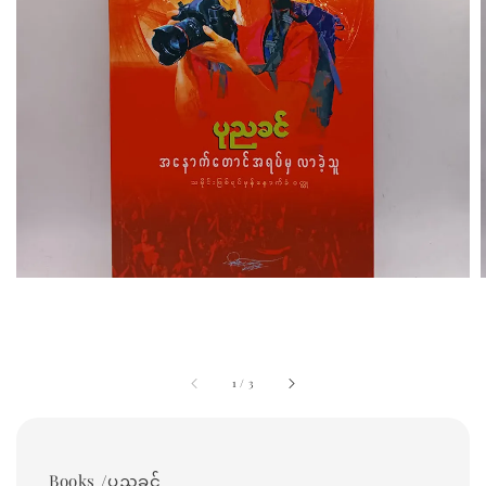
1
/
3
Books /ပုညခင်