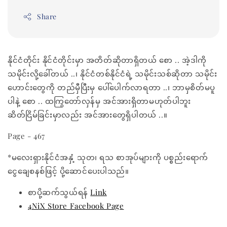
Share
နိုင်ငံတိုင်း နိုင်ငံတိုင်းမှာ အတိတ်ဆိုတာရှိတယ် စော .. အဲ့ဒါကို
သမိုင်းလို့ခေါ်တယ် ..၊ နိုင်ငံတစ်နိုင်ငံရဲ့ သမိုင်းသစ်ဆိုတာ သမိုင်း
ဟောင်းတွေကို တည်မှီပြီးမှ ပေါ်ပေါက်လာရတာ ..၊ ဘာမှစိတ်မပူ
ပါနဲ့ စော .. ထကြွတော်လှန်မှ အင်အားရှိတာမဟုတ်ပါဘူး
ဆိတ်ငြိမ်ခြင်းမှာလည်း အင်အားတွေရှိပါတယ် ..။
Page - 467
*မလေးရှားနိုင်ငံအနှံ့ သုတ၊ ရသ စာအုပ်များကို ပစ္စည်းရောက်
ငွေချေစနစ်ဖြင့် ပို့ဆောင်ပေးပါသည်။
စာပို့ဆက်သွယ်ရန်
Link
4NiX Store Facebook Page