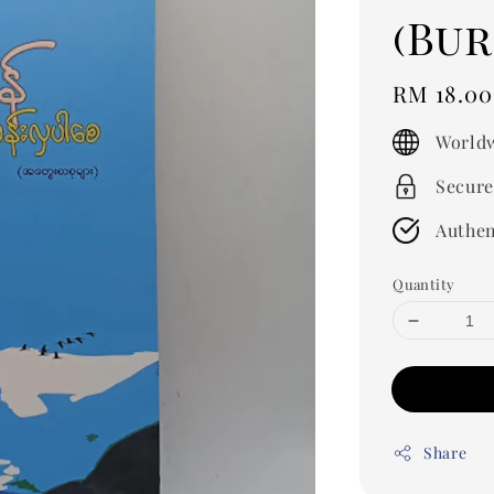
(Bu
Regular
RM 18.00
price
Worldw
Secure
Authen
Quantity
Share