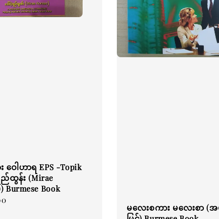
ား ဝေါဟာရ EPS -Topik
ရည်ထွန်း (Mirae
)) Burmese Book
00
မလေးစကား မလေးစာ (အမ်ရ
မြင့်) Burmese Book