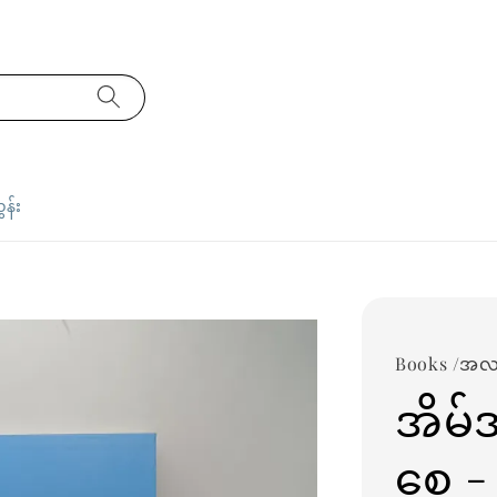
ှန်း
Books /အလင
အိမ်
စေ -