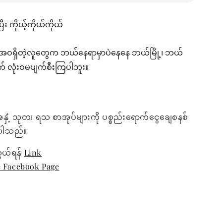
ီး ကိုယ့်ကိုယ်ကိုယ်
်အဝရှိတဲ့လူတွေက ဘယ်နေရာမှာပဲနေနေ ဘယ်မြို့၊ ဘယ်
ာက် လုံးဝမပျက်စီးကြပါဘူး။
အနှံ့ သုတ၊ ရသ စာအုပ်များကို ပစ္စည်းရောက်ငွေချေစနစ်
ေးပါသည်။
ွယ်ရန်
Link
e Facebook Page