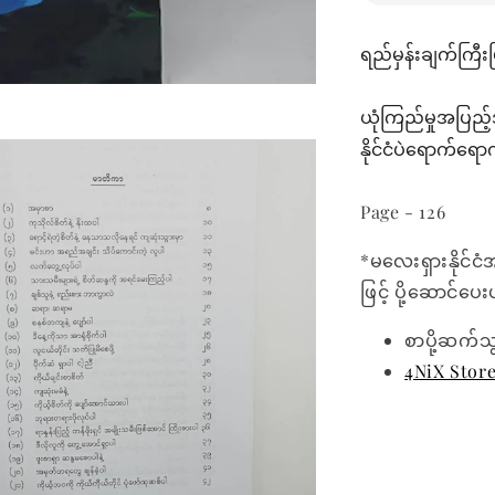
ရည်မှန်းချက်ကြီးပြ
ယုံကြည်မှုအပြည့
နိုင်ငံပဲရောက်ရေ
Page - 126
*မလေးရှားနိုင်ငံ
ဖြင့် ပို့ဆောင်ပ
စာပို့ဆက်သ
4NiX Stor