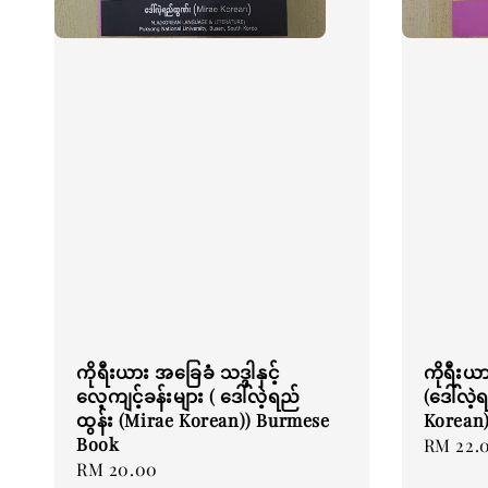
ကိုရီးယား အခြေခံ သဒ္ဒါနှင့်
ကိုရီးယ
လေ့ကျင့်ခန်းများ ( ဒေါ်လဲ့ရည်
(ဒေါ်လဲ့
ထွန်း (Mirae Korean)) Burmese
Korean
Book
Regular
RM 22.
Regular
RM 20.00
price