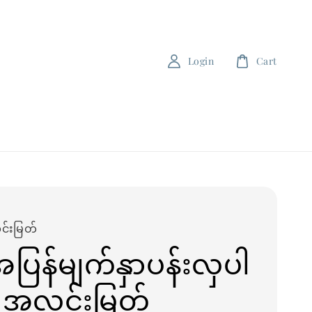
Login
Cart
်းမြတ်
အပြန်မျက်နှာပန်းလှပါ
 အလင်းမြတ်