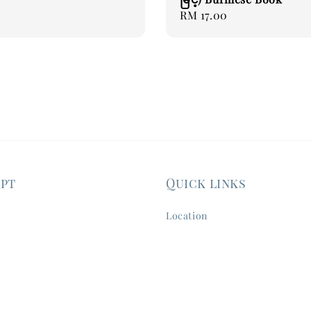
Regular
RM 17.00
price
ept
Quick links
Location