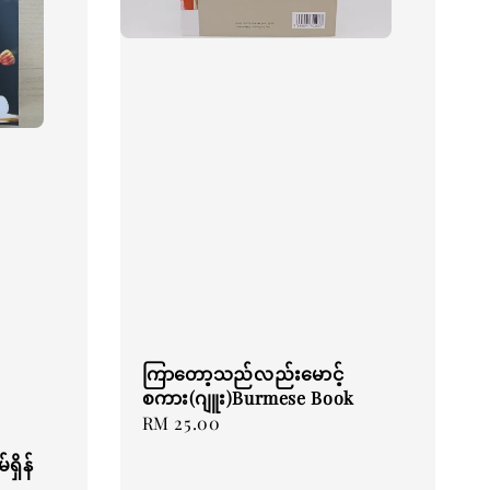
ကြာတော့သည်လည်းမောင့်
စကား(ဂျူး)Burmese Book
Regular
RM 25.00
price
ှိန်