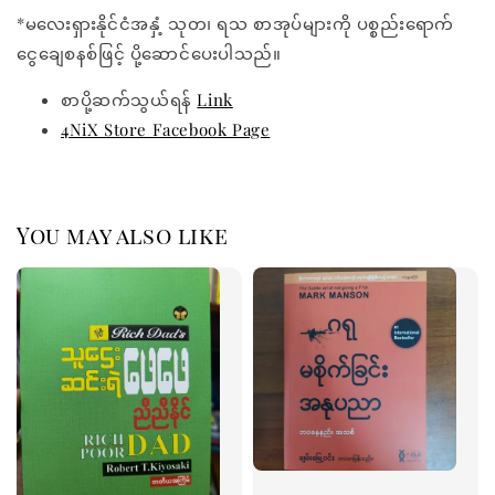
*မလေးရှားနိုင်ငံအနှံ့ သုတ၊ ရသ စာအုပ်များကို ပစ္စည်းရောက်
ငွေချေစနစ်ဖြင့် ပို့ဆောင်ပေးပါသည်။
စာပို့ဆက်သွယ်ရန်
Link
4NiX Store Facebook Page
You may also like