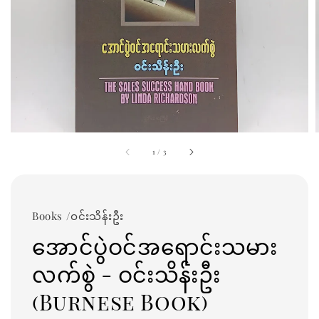
1
/
3
Books /ဝင်းသိန်းဦး
အောင်ပွဲဝင်အရောင်းသမား
လက်စွဲ - ဝင်းသိန်းဦး
(Burnese Book)