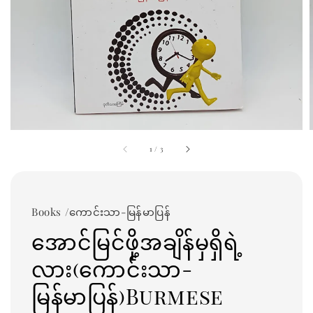
1
/
3
Books /ကောင်းသာ-မြန်မာပြန်
အောင်မြင်ဖို့အချိန်မှရှိရဲ့
လား(ကောင်းသာ-
မြန်မာပြန်)Burmese