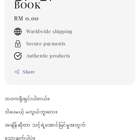
Book
Regular
RM 0.00
price
Worldwide shipping
Secure payments
Authentic products
Share
ဘဝကရိုးရှင်းပါတယ်။
ဒါပေမယ့် မလွယ်ဘူးလေ။
အချိန်ဆိုတာ သင့်ရဲ့အောင်မြင်မှုအတွက်
သော့ချက်ပါပဲ။