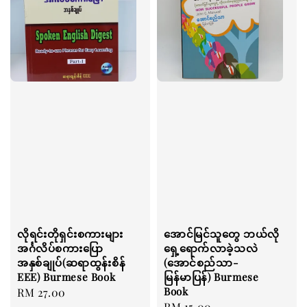
လိုရင်းတိုရှင်းစကားများ
အောင်မြင်သူတွေ ဘယ်လို
အင်္ဂလိပ်စကားပြော
ရှေ့ရောက်လာခဲ့သလဲ
အနှစ်ချုပ်(ဆရာထွန်းစိန်
(အောင်စည်သာ-
EEE) Burmese Book
မြန်မာပြန်) Burmese
Book
Regular
RM 27.00
Regular
RM 15.00