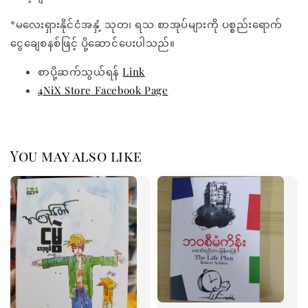
*မလေးရှားနိုင်ငံအနှံ့ သုတ၊ ရသ စာအုပ်များကို ပစ္စည်းရောက်
ငွေချေစနစ်ဖြင့် ပို့ဆောင်ပေးပါသည်။
စာပို့ဆက်သွယ်ရန်
Link
4NiX Store Facebook Page
You may also like