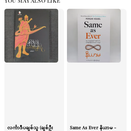
You may also like
လင်္ကာဒီပချစ်သူ (ချစ်ဦး
Same As Ever နိယာမ -