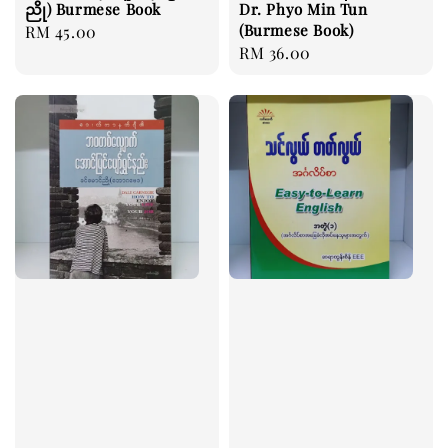
ညို) Burmese Book
Dr. Phyo Min Tun
(Burmese Book)
Regular
RM 45.00
Regular
RM 36.00
price
price