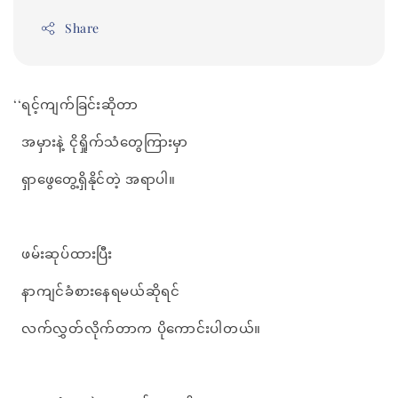
Share
‘‘ရင့်ကျက်ခြင်းဆိုတာ
အမှားနဲ့ ငိုရှိုက်သံတွေကြားမှာ
ရှာဖွေတွေ့ရှိနိုင်တဲ့ အရာပါ။
ဖမ်းဆုပ်ထားပြီး
နာကျင်ခံစားနေရမယ်ဆိုရင်
လက်လွှတ်လိုက်တာက ပိုကောင်းပါတယ်။