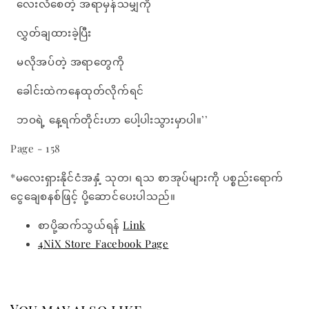
လေးလံစေတဲ့ အရာမှန်သမျှကို
လွှတ်ချထားခဲ့ပြီး
မလိုအပ်တဲ့ အရာတွေကို
ခေါင်းထဲကနေထုတ်လိုက်ရင်
ဘဝရဲ့ နေ့ရက်တိုင်းဟာ ပေါ့ပါးသွားမှာပါ။’’
Page - 158
*မလေးရှားနိုင်ငံအနှံ့ သုတ၊ ရသ စာအုပ်များကို ပစ္စည်းရောက်
ငွေချေစနစ်ဖြင့် ပို့ဆောင်ပေးပါသည်။
စာပို့ဆက်သွယ်ရန်
Link
4NiX Store Facebook Page