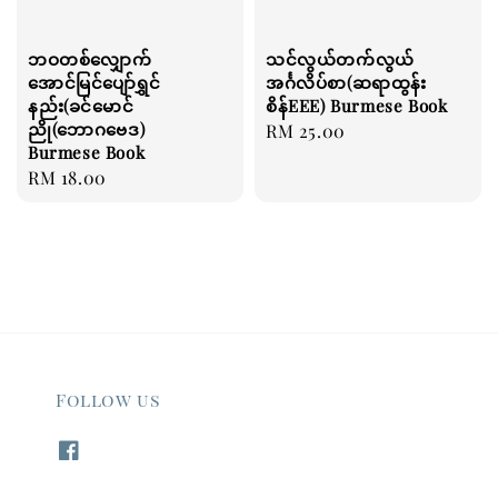
ဘဝတစ်လျှောက်
သင်လွယ်တက်လွယ်
အောင်မြင်ပျော်ရွှင်
အင်္ဂလိပ်စာ(ဆရာထွန်း
နည်း(ခင်မောင်
စိန်EEE) Burmese Book
ညို(ဘောဂဗေဒ)
Regular
RM 25.00
Burmese Book
price
Regular
RM 18.00
price
Follow us