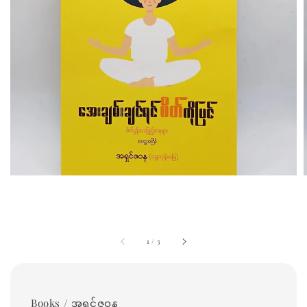
1
/
3
Books / အရှင်ဇဝန