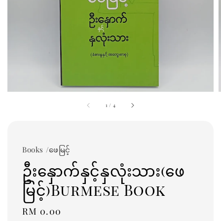
1
/
4
Books /ဖေမြင့်
ဦးနှောက်နှင့်နှလုံးသား(ဖေ
မြင့်)Burmese Book
Regular
RM 0.00