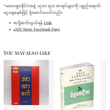
*မလေးရှားနိုင်ငံအနှံ့ သုတ၊ ရသ စာအုပ်များကို ပစ္စည်းရောက်
ငွေချေစနစ်ဖြင့် ပို့ဆောင်ပေးပါသည်။
စာပို့ဆက်သွယ်ရန်
Link
4NiX Store Facebook Page
You may also like