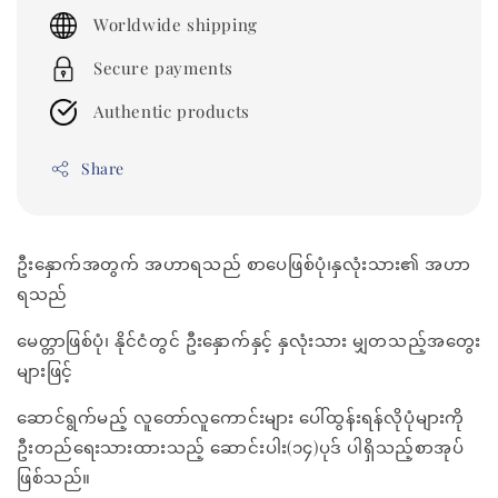
price
Worldwide shipping
Secure payments
Authentic products
Share
ဦးနှောက်အတွက် အဟာရသည် စာပေဖြစ်ပုံ၊နှလုံးသား၏ အဟာ
ရသည်
မေတ္တာဖြစ်ပုံ၊ နိုင်ငံတွင် ဦးနှောက်နှင့် နှလုံးသား မျှတသည့်အတွေး
များဖြင့်
ဆောင်ရွက်မည့် လူတော်လူကောင်းများ ပေါ်ထွန်းရန်လိုပုံများကို
ဦးတည်ရေးသားထားသည့် ဆောင်းပါး(၁၄)ပုဒ် ပါရှိသည့်စာအုပ်
ဖြစ်သည်။