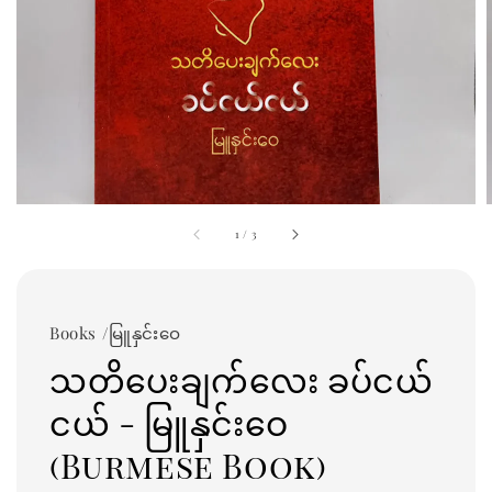
1
/
3
Books /မြူနှင်းဝေ
သတိပေးချက်လေး ခပ်ငယ်
ငယ် - မြူနှင်းဝေ
(Burmese Book)