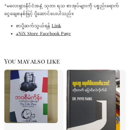
*မလေးရှားနိုင်ငံအနှံ့ သုတ၊ ရသ စာအုပ်များကို ပစ္စည်းရောက်
ငွေချေစနစ်ဖြင့် ပို့ဆောင်ပေးပါသည်။
စာပို့ဆက်သွယ်ရန်
Link
4NiX Store Facebook Page
You may also like