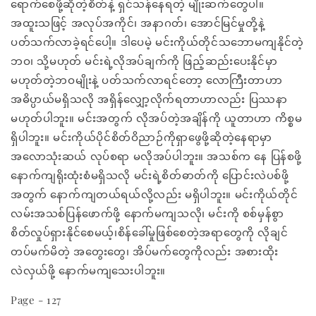
ရောက်စေဖို့ဆိုတဲ့စိတ်နဲ့ ရှင်သန်နေရတဲ့ မျိုးဆက်တွေပါ။
အထူးသဖြင့် အလုပ်အကိုင်၊ အနာဂတ်၊ အောင်မြင်မှုတို့နဲ့
ပတ်သက်လာခဲ့ရင်ပေါ့။ ဒါပေမဲ့ မင်းကိုယ်တိုင်သဘောမကျနိုင်တဲ့
ဘဝ၊ သို့မဟုတ် မင်းရဲ့လိုအပ်ချက်ကို ဖြည့်ဆည်းပေးနိုင်မှာ
မဟုတ်တဲ့ဘဝမျိုးနဲ့ ပတ်သက်လာရင်တော့ လောကြီးတာဟာ
အဓိပ္ပာယ်မရှိသလို အရှိန်လျှော့လိုက်ရတာဟာလည်း ပြဿနာ
မဟုတ်ပါဘူး။ မင်းအတွက် လိုအပ်တဲ့အချိန်ကို ယူတာဟာ ကိစ္စမ
ရှိပါဘူး။ မင်းကိုယ်ပိုင်စိတ်ဝိညာဉ်ကိုရှာဖွေဖို့ဆိုတဲ့နေရာမှာ
အလောသုံးဆယ် လုပ်စရာ မလိုအပ်ပါဘူး။ အသစ်က နေ ပြန်စဖို့
နောက်ကျရိုးထုံးစံမရှိသလို မင်းရဲ့စိတ်ဓာတ်ကို ပြောင်းလဲပစ်ဖို့
အတွက် နောက်ကျတယ်ရယ်လို့လည်း မရှိပါဘူး။ မင်းကိုယ်တိုင်
လမ်းအသစ်ပြန်ဖောက်ဖို့ နောက်မကျသလို၊ မင်းကို စစ်မှန်စွာ
စိတ်လှုပ်ရှားနိုင်စေမယ့်၊စိန်ခေါ်မှုဖြစ်စေတဲ့အရာတွေကို လိုချင်
တပ်မက်မိတဲ့ အတွေးတွေ၊ အိပ်မက်တွေကိုလည်း အစားထိုး
လဲလှယ်ဖို့ နောက်မကျသေးပါဘူး။
Page - 127