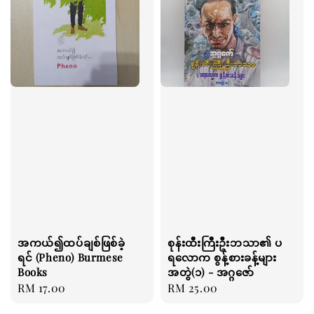
အကယ်၍ထပ်ချစ်ဖြစ်ခဲ့
စုန်းထီးကြီးဦးဘသာ၏ ပ
ရင် (Pheno) Burmese
ရလောက စွန့်စားခန့်များ
Books
အတွဲ(၁) - အဂ္ဂဇော်
Regular
RM 17.00
Regular
RM 25.00
price
price