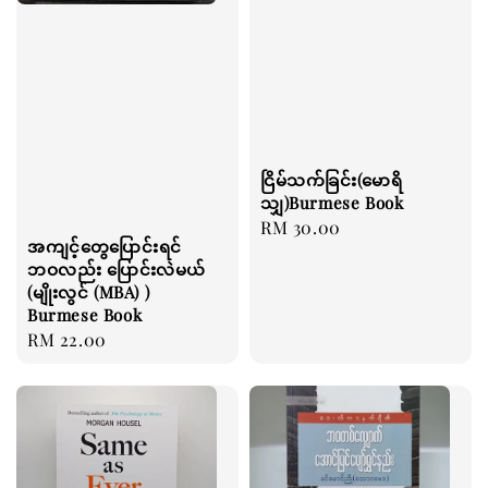
ငြိမ်သက်ခြင်း(မောရိ
သျှ)Burmese Book
Regular
RM 30.00
အကျင့်တွေပြောင်းရင်
price
ဘဝလည်း ပြောင်းလဲမယ်
(မျိုးလွင် (MBA) )
Burmese Book
Regular
RM 22.00
price