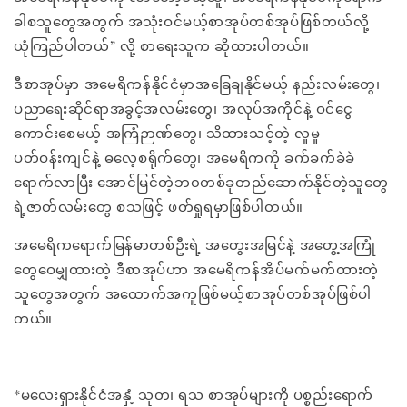
ခါစသူတွေအတွက် အသုံးဝင်မယ့်စာအုပ်တစ်အုပ်ဖြစ်တယ်လို့
ယုံကြည်ပါတယ်” လို့ စာရေးသူက ဆိုထားပါတယ်။
ဒီစာအုပ်မှာ အမေရိကန်နိုင်ငံမှာအခြေချနိုင်မယ့် နည်းလမ်းတွေ၊
ပညာရေးဆိုင်ရာအခွင့်အလမ်းတွေ၊ အလုပ်အကိုင်နဲ့ ဝင်ငွေ
ကောင်းစေမယ့် အကြံဉာဏ်တွေ၊ သိထားသင့်တဲ့ လူမှု
ပတ်ဝန်းကျင်နဲ့ ဓလေ့စရိုက်တွေ၊ အမေရိကကို ခက်ခက်ခဲခဲ
ရောက်လာပြီး အောင်မြင်တဲ့ဘ၀တစ်ခုတည်ဆောက်နိုင်တဲ့သူတွေ
ရဲ့ဇာတ်လမ်းတွေ စသဖြင့် ဖတ်ရှုရမှာဖြစ်ပါတယ်။
အမေရိကရောက်မြန်မာတစ်ဦးရဲ့ အတွေးအမြင်နဲ့ အတွေ့အကြုံ
တွေဝေမျှထားတဲ့ ဒီစာအုပ်ဟာ အမေရိကန်အိပ်မက်မက်ထားတဲ့
သူတွေအတွက် အထောက်အကူဖြစ်မယ့်စာအုပ်တစ်အုပ်ဖြစ်ပါ
တယ်။
*မလေးရှားနိုင်ငံအနှံ့ သုတ၊ ရသ စာအုပ်များကို ပစ္စည်းရောက်