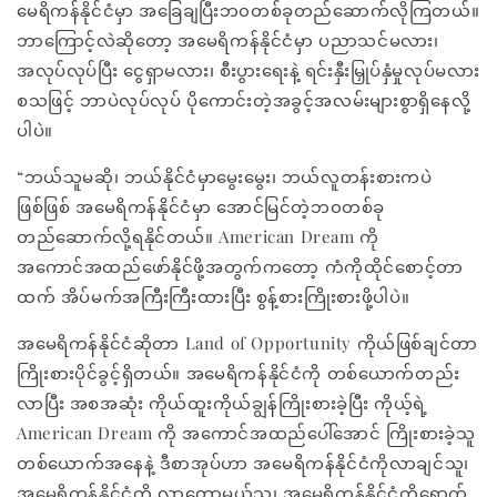
မေရိကန်နိုင်ငံမှာ အခြေချပြီးဘ၀တစ်ခုတည်ဆောက်လိုကြတယ်။
ဘာကြောင့်လဲဆိုတော့ အမေရိကန်နိုင်ငံမှာ ပညာသင်မလား၊
အလုပ်လုပ်ပြီး ငွေရှာမလား၊ စီးပွားရေးနဲ့ ရင်းနှီးမြှုပ်နှံမှုလုပ်မလား
စသဖြင့် ဘာပဲလုပ်လုပ် ပိုကောင်းတဲ့အခွင့်အလမ်းများစွာရှိနေလို့
ပါပဲ။
“ဘယ်သူမဆို၊ ဘယ်နိုင်ငံမှာမွေးမွေး၊ ဘယ်လူတန်းစားကပဲ
ဖြစ်ဖြစ် အမေရိကန်နိုင်ငံမှာ အောင်မြင်တဲ့ဘ၀တစ်ခု
တည်ဆောက်လို့ရနိုင်တယ်။ American Dream ကို
အကောင်အထည်ဖော်နိုင်ဖို့အတွက်ကတော့ ကံကိုထိုင်စောင့်တာ
ထက် အိပ်မက်အကြီးကြီးထားပြီး စွန့်စားကြိုးစားဖို့ပါပဲ။
အမေရိကန်နိုင်ငံဆိုတာ Land of Opportunity ကိုယ်ဖြစ်ချင်တာ
ကြိုးစားပိုင်ခွင့်ရှိတယ်။ အမေရိကန်နိုင်ငံကို တစ်ယောက်တည်း
လာပြီး အစအဆုံး ကိုယ်ထူးကိုယ်ချွန်ကြိုးစားခဲ့ပြီး ကိုယ့်ရဲ့
American Dream ကို အကောင်အထည်ပေါ်အောင် ကြိုးစားခဲ့သူ
တစ်ယောက်အနေနဲ့ ဒီစာအုပ်ဟာ အမေရိကန်နိုင်ငံကိုလာချင်သူ၊
အမေရိကန်နိုင်ငံကို လာတော့မယ့်သူ၊ အမေရိကန်နိုင်ငံကိုရောက်