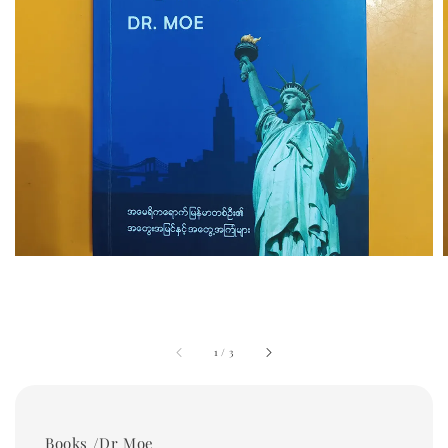
1
/
3
Books /Dr Moe