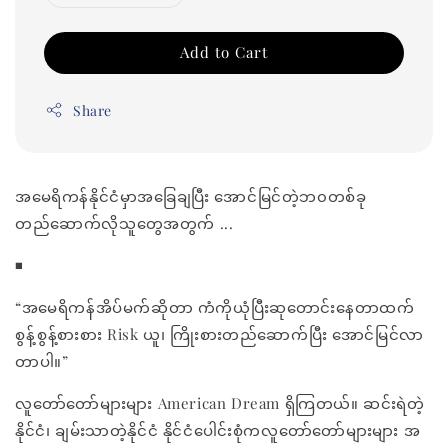
Add to Cart
Share
အမေရိကန်နိုင်ငံမှာအခြေချပြီး အောင်မြင်တဲ့ဘ၀တစ်ခု
တည်ဆောက်လိုသူတွေအတွက် ...
◾
“အမေရိကန်အိပ်မက်ဆိုတာ ကံကိုယုံပြီးဆုတောင်းနေတာထက်
စွန့်စွန့်စားစား Risk ယူ၊ ကြိုးစားတည်ဆောက်ပြီး အောင်မြင်လာ
တာပါ။”
လူတော်တော်များများ American Dream ရှိကြတယ်။ ဆင်းရဲတဲ့
နိုင်ငံ၊ ချမ်းသာတဲ့နိုင်ငံ နိုင်ငံပေါင်းစုံကလူတော်တော်များများ အ