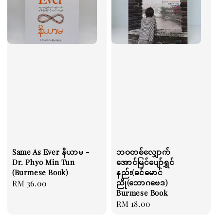
Same As Ever နိယာမ -
ဘဝတစ်လျှောက်
Dr. Phyo Min Tun
အောင်မြင်ပျော်ရွှင်
(Burmese Book)
နည်း(ခင်မောင်
ညို(ဘောဂဗေဒ)
Regular
RM 36.00
Burmese Book
price
Regular
RM 18.00
price