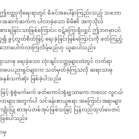
ဝတ္ထုကိုရေးရာတွင် မိခင်အပေါ်နာကြည်းသည့် သဘော
ဘဝအဆက်ဆက်က ပါလာခဲ့သော မိမိ၏ အကုသိုလ်
စားရခြင်းသာဖြစ်ကြောင်း၊ ဝဋ်ကြွေးရှိလျှင် ဤဘဝမှာပင်
ခွင့်လွှတ်စိတ်ဖြင့် ရေးခဲ့ခြင်းဖြစ်ကြောင်းကို ဖတ်ကြည့်
သဘောပေါက်လာကြလိမ့်မည်ဟု ယူဆပါသည်။
ာဓု ရေးခဲ့သော လုံးချင်းဝတ္ထုများထဲတွင် လက်ရာ
 စာပေပညာရှင်များက သတ်မှတ်ခဲ့ကြသလို ဆရာသာဓု
အနှစ်သက်ဆုံး ဖြစ်ခဲ့ပါသည်။
ဖြင့် စွဲစွဲမက်မက် ဖတ်ကောင်းရုံမျှသာမက ကလေး လူငယ်
 မိဘများအတွက်ပါ သင်ခန်းစာယူစရာ အကြောင်းအရာများ
ျိုးပြု စာအုပ်တစ်အုပ်ဖြစ်သဖြင့် ပြန်လည်ထုတ်ဝေတင်
 ဖြစ်ပါသည်။
ာမှ