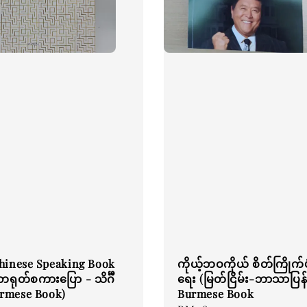
hinese Speaking Book
ကိုယ့်ဘဝကိုယ် စိတ်ကြိုက်ပု
ရုတ်စကားပြော - သိင်္ဂီ
ရေး (မြတ်ငြိမ်း-ဘာသာပြန်
urmese Book)
Burmese Book