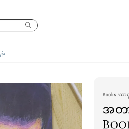
ှန်း
Books /သာဓ
အတာ
Boo