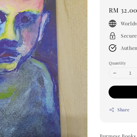
Regular
RM 32.0
price
Worldw
Secure
Authen
Quantity
Share
Burmese Books