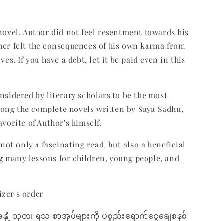
 novel, Author did not feel resentment towards his
her felt the consequences of his own karma from
ives. If you have a debt, let it be paid even in this
onsidered by literary scholars to be the most
ong the complete novels written by Saya Sadhu,
avorite of Author's himself.
s not only a fascinating read, but also a beneficial
 many lessons for children, young people, and
zer's order
အနှံ့ သုတ၊ ရသ စာအုပ်များကို ပစ္စည်းရောက်ငွေချေစနစ်