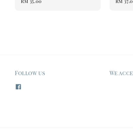
Regular
RM 35.00
Regular
RM 37.
price
price
Follow us
We acc