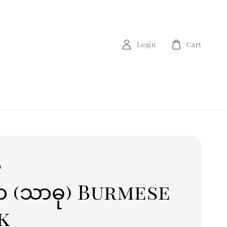
Login
Cart
ု
 (သာဓု) Burmese
k