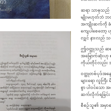
ဆရာ သာဓုသည် ဤ
မျိုးမဟုတ်ဘဲ 
အကျိုးဆက်ကို ခံ
ကျေပါစေတော့ ဟူ၍ 
လျှင် နားလည် 
ဤဝတ္ထုသည် ဆရာသ
အမြောက်ဆုံးဟု
ကိုယ်တိုင်လည်း 
ဝတ္ထုတစ်ပုဒ်အနေ
များရော လူကြီး
စွာ ပါဝင်သော အက
ဆက်လိုက်ရခြင်း
စီစဉ်သူ၏ အမှာစ