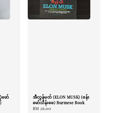
ံဖော်
အီလွန်မတ် (ELON MUSK) (ဗန်း
)
မော်သိန်းဖေ) Burmese Book
Regular
RM 26.00