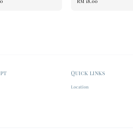
00
Regular
RM 18.00
price
ept
Quick links
Location