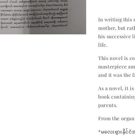
In writing this
mother, but rat
his successive l
life.
This novel is c
masterpiece am
and it was the f
As a novel, it i
book containing
parents.
From the organi
*မလေးရှားနိုင်ငံ