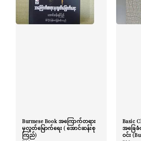
Burmese Book အကြောက်တရား
Basic C
မှလွတ်မြောက်ရေး ( အောင်ဆန်းစု
အခြေခံတ
ကြည်)
ဝင်း (B