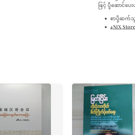
ဖြင့် ပို့ဆောင်ပ
စာပို့ဆက်သ
4NiX Stor