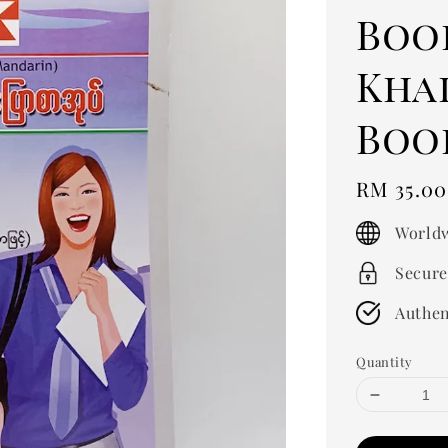
Boo
Kha
Boo
Regular
RM 35.00
price
Worldw
Secure
Authen
Quantity