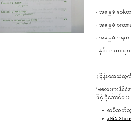
- အခြေခံ ဝေါဟာ
- အခြေခံ စကားပ
- အခြေခံတရုတ် သဒ
- နိုင်ငံတကာသုံး
(မြန်မာအသံထွက
*မလေးရှားနိုင်ငံ
ဖြင့် ပို့ဆောင်ပ
စာပို့ဆက်သ
4NiX Stor