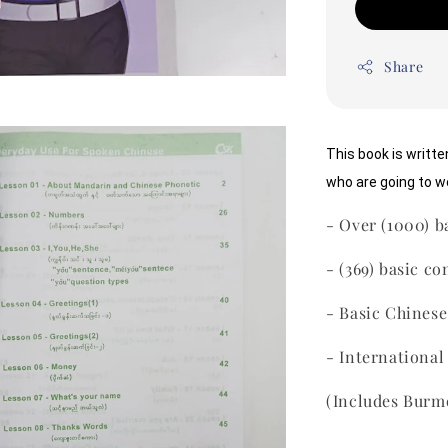
Share
This book is writt
who are going to w
- Over (1000) b
- (369) basic c
- Basic Chines
- International
(Includes Burm