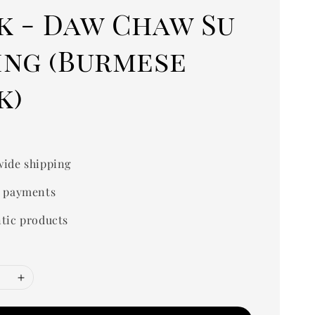
k - Daw Chaw Su
ing (Burmese
k)
ide shipping
 payments
tic products