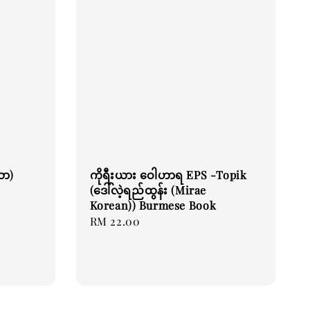
သာ)
ကိုရီးယား ဝေါဟာရ EPS -Topik
(ဒေါ်လဲ့ရည်ထွန်း (Mirae
Korean)) Burmese Book
Regular
RM 22.00
price