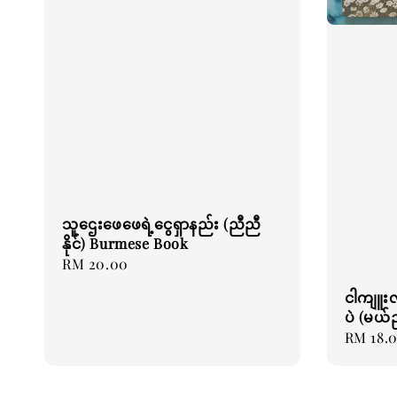
သူဌေးဖေဖေရဲ့ငွေရှာနည်း (ညီညီ
နိုင်) Burmese Book
Regular
RM 20.00
price
ငါကျူးလ
ပဲ (မယ်
Regular
RM 18.
price