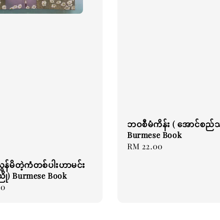
ဘဝစီမံကိန်း ( အောင်စည်
Burmese Book
Regular
RM 22.00
price
ွန်မိတဲ့ကံတစ်ပါးဟာမင်း
ညို) Burmese Book
00