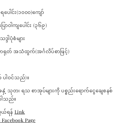
ရပေါင်း(၁၀၀၀)ကျော်
ြောဝါကျပေါင်း (၃၆၉)
္ဒါပုံစံများ
တရုတ် အသံထွက်(အင်္ဂလိပ်စာဖြင့်)
် ပါဝင်သည်)။
အနှံ့ သုတ၊ ရသ စာအုပ်များကို ပစ္စည်းရောက်ငွေချေစနစ်
ေးပါသည်။
ွယ်ရန်
Link
e Facebook Page