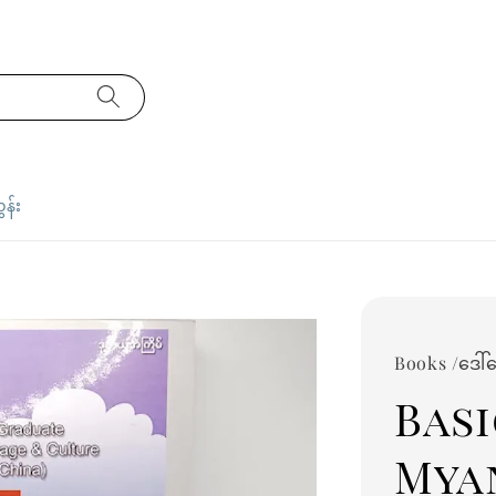
ှန်း
Books /ဒေါ်ချ
Basi
Mya