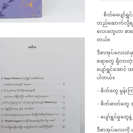
စိတ်မပျော်ရွှင်ရ
တည်ဆောက်လို့ရမ
လေးတွေဟာ စာရေး
တယ်။
ဒီစာအုပ်လေးထဲမ
စရာတွေ ရှိလာတဲ့
ပျော်ရွှင်အောင
ပါတယ်။
- စိတ်တွေ မွန်း
- စိတ်ဓာတ်တွေ 
- ပျော်ရွှင်မှုတွ
ဒီစာအုပ်လေးကို 