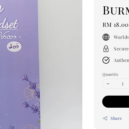
Bur
Regular
RM 18.00
price
Worldw
Secure
Authen
Quantity
Share