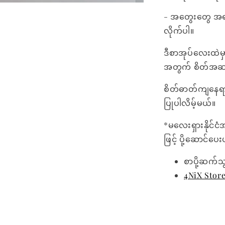
- အတွေးတွေ အရ
လိုက်ပါ။
ဒီစာအုပ်လေးထဲမ
အတွက် စိတ်အဆင်မ
စိတ်ဓာတ်ကျနေရာ
ပြုပါလိမ့်မယ်။
*မလေးရှားနိုင်ငံ
ဖြင့် ပို့ဆောင်ပ
စာပို့ဆက်သ
4NiX Stor