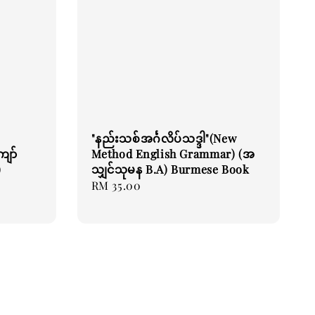
"နည်းသစ်အင်္ဂလိပ်သဒ္ဒါ"(New
ျော်
Method English Grammar) (အ
)
သျှင်သုမန B.A) Burmese Book
Regular
RM 35.00
price