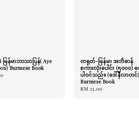
i မြန်မာဘာသာပြန်( Aye
တရုတ်-မြန်မာ အဘိဓာန်
on) Burmese Book
စကားလုံးပေါင်း (၅၀၀၀) က
ပါဝင်သည်။ (ဒေါ်နီလာတင်
00
Burmese Book
Regular
RM 25.00
price