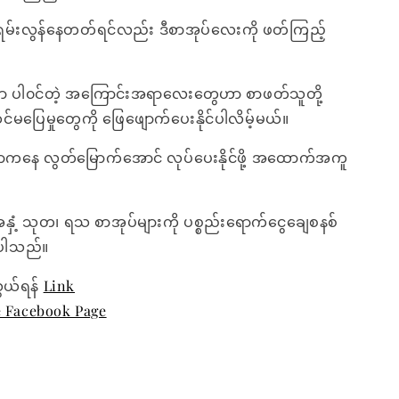
မ်းလွန်နေတတ်ရင်လည်း ဒီစာအုပ်လေးကို ဖတ်ကြည့်
ှာ ပါ၀င်တဲ့ အကြောင်းအရာလေးတွေဟာ စာဖတ်သူတို့
ပြေမှုတွေကို ဖြေဖျောက်ပေးနိုင်ပါလိမ့်မယ်။
ကနေ လွတ်မြောက်အောင် လုပ်ပေးနိုင်ဖို့ အထောက်အကူ
အနှံ့ သုတ၊ ရသ စာအုပ်များကို ပစ္စည်းရောက်ငွေချေစနစ်
ေးပါသည်။
ွယ်ရန်
Link
e Facebook Page