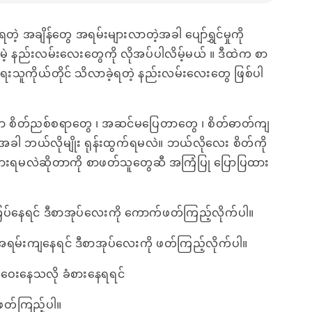
တဲ့ အချိန်တွေ အရမ်းများလာတဲ့အခါ ပျော်ရွှင်မှုကို
ဲ့ နည်းလမ်းလေးတွေကို လိုအပ်ပါလိမ့်မယ် ။ ဒီထဲက စာ
သူကိုယ်တိုင် သိလာခဲ့ရတဲ့ နည်းလမ်းလေးတွေ ဖြစ်ပါ
ှာ စိတ်ညစ်စရာ‌တွေ ၊ အဆင်မပြေတာတွေ ၊ စိတ်ဓာတ်ကျ
အခါ ဘယ်လိုမျိုး ရုန်းထွက်ရမလဲ။ ဘယ်လိုလေး စိတ်ကို
် ထားရမလဲဆိုတာကို စာဖတ်သူတွေဆီ အကြံပြု ပြောပြထား
ကြပ်နေရင် ဒီစာအုပ်လေးကို ကောက်ဖတ်ကြည့်လိုက်ပါ။
အရမ်းကျနေရင် ဒီစာအုပ်လေးကို ဖတ်ကြည့်လိုက်ပါ။
ေနဲ့ ဝေးနေသလို ခံစား‌နေရရင်
ဖတ်ကြည့်ပါ။