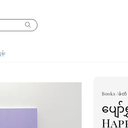
ှန်း
Books /ခဲတံ
ပျော
Happ