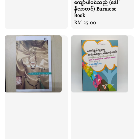
ကျော်ပါဝင်သည် (ဒေါ်
price
နီလာတင်) Burmese
Book
Regular
RM 25.00
price