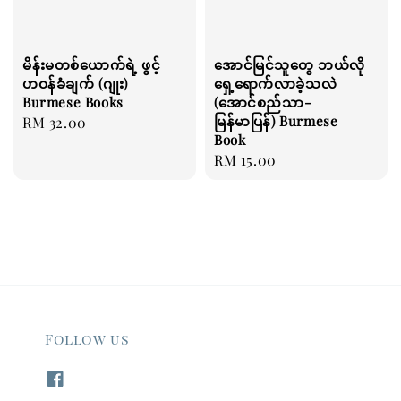
မိန်းမတစ်ယောက်ရဲ့ ဖွင့်
အောင်မြင်သူတွေ ဘယ်လို
ဟဝန်ခံချက် (ဂျုး)
ရှေ့ရောက်လာခဲ့သလဲ
Burmese Books
(အောင်စည်သာ-
မြန်မာပြန်) Burmese
Regular
RM 32.00
Book
price
Regular
RM 15.00
price
Follow us