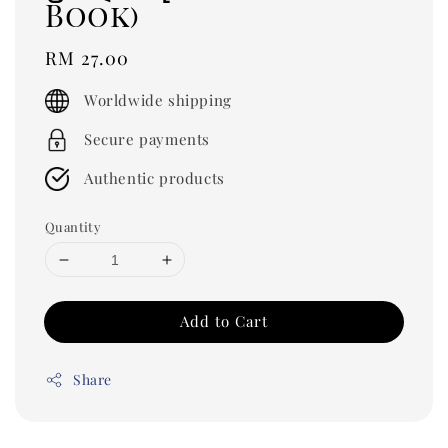
Book)
Regular
RM 27.00
price
Worldwide shipping
Secure payments
Authentic products
Quantity
Add to Cart
Share