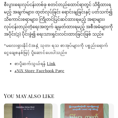
စီးပွားရေးလုပ်ငန်းတစ်ခု စတင်တည်ထောင်ရာတွင် သိရှိထားရ
မည့် အချက်များ၊ ထုတ်လုပ်ခြင်း ရောင်းချခြင်းနှင့် ပတ်သက်၍
သိကောင်းစရာများ၊ ကြိုတင်ပြင်ဆင်ထားရမည့် အရာများ၊
လုပ်ငန်းတည်တံ့ရေးအတွက် ချမှတ်ထားရမည့် အစီအမံများကို
အပိုင်း(၃) ပိုင်းခွဲ၍ ရေးသားရှင်းလင်းထားခြင်းဖြစ် သည်။
*မလေးရှားနိုင်ငံအနှံ့ သုတ၊ ရသ စာအုပ်များကို ပစ္စည်းရောက်
ငွေချေစနစ်ဖြင့် ပို့ဆောင်ပေးပါသည်။
စာပို့ဆက်သွယ်ရန်
Link
4NiX Store Facebook Page
You may also like