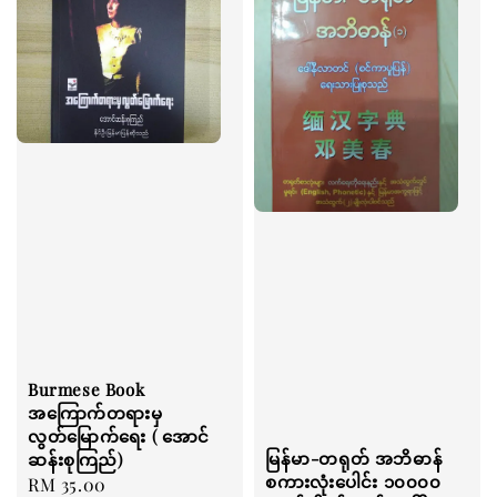
Burmese Book
အကြောက်တရားမှ
လွတ်မြောက်ရေး ( အောင်
မြန်မာ-တရုတ် အဘိဓာန်
ဆန်းစုကြည်)
စကားလုံးပေါင်း ၁၀၀၀၀
Regular
RM 35.00