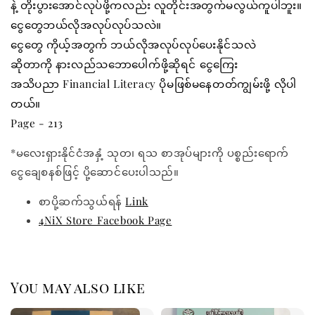
နဲ့ တိုးပွားအောင်လုပ်ဖို့ကလည်း လူတိုင်းအတွက်မလွယ်ကူပါဘူး။
ငွေတွေဘယ်လိုအလုပ်လုပ်သလဲ။
ငွေတွေ ကိုယ့်အတွက် ဘယ်လိုအလုပ်လုပ်ပေးနိုင်သလဲ
ဆိုတာကို နားလည်သဘောပေါက်ဖို့ဆိုရင် ငွေကြေး
အသိပညာ Financial Literacy ပိုမဖြစ်မနေတတ်ကျွမ်းဖို့ လိုပါ
တယ်။
Page - 213
*မလေးရှားနိုင်ငံအနှံ့ သုတ၊ ရသ စာအုပ်များကို ပစ္စည်းရောက်
ငွေချေစနစ်ဖြင့် ပို့ဆောင်ပေးပါသည်။
စာပို့ဆက်သွယ်ရန်
Link
4NiX Store Facebook Page
You may also like