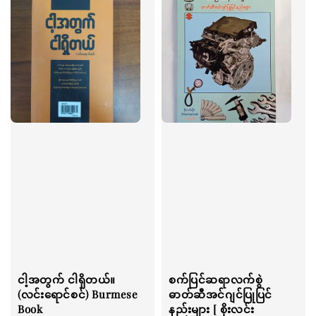
ငါ့အတွက် ငါရှိတယ်။
စက်ပြင်ဆရာလက်စွဲ
(လင်းရောင်စင်) Burmese
ဓာတ်ဆီအင်ဂျင်ပြုပြင်
Book
နည်းများ [ စိုးလင်း