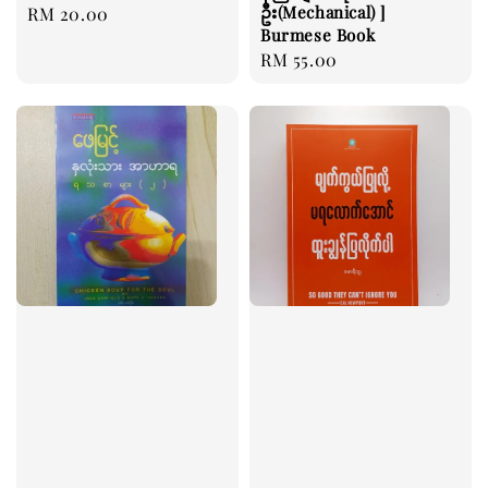
ဦး(Mechanical) ]
Regular
RM 20.00
Burmese Book
price
Regular
RM 55.00
price