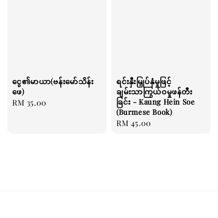
ငွေ၏မာယာ(ဗန်းမော်သိန်း
ရင်းနှီးမြှုပ်နှံမှုဖြင့်
ဖေ)
ချမ်းသာကြွယ်ဝမှုဖန်တီး
ခြင်း - Kaung Hein Soe
Regular
RM 35.00
(Burmese Book)
price
Regular
RM 45.00
price