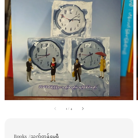
1
/
4
Books /သက်တန့်မေရီ