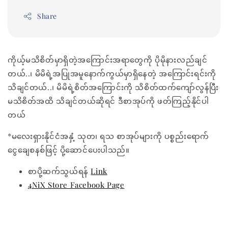
Share
ကိုယ့်မသိစိတ်မှာရှိတဲ့အကြောင်းအရာတွေကို ပိုမိုနားလည်ချင်
တယ်..၊ မိမိရဲ့အပြုအမူနောက်ကွယ်မှာရှိနေတဲ့ အကြောင်းရင်းကို
သိချင်တယ်..၊ မိမိရဲ့စိတ်အကြောင်းကို သိစိတ်ထက်ကျော်လွန်ပြီး
မသိစိတ်အထိ သိချင်တယ်ဆိုရင် ဒီစာအုပ်ကို ဖတ်ကြည့်နိုင်ပါ
တယ်
*မလေးရှားနိုင်ငံအနှံ့ သုတ၊ ရသ စာအုပ်များကို ပစ္စည်းရောက်
ငွေချေစနစ်ဖြင့် ပို့ဆောင်ပေးပါသည်။
စာပို့ဆက်သွယ်ရန်
Link
4NiX Store Facebook Page