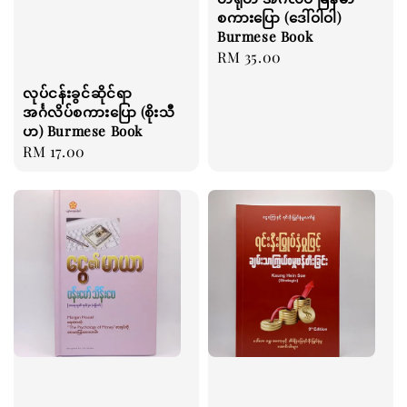
စကားပြော (ဒေါ်ဝါဝါ)
Burmese Book
Regular
RM 35.00
price
လုပ်ငန်းခွင်ဆိုင်ရာ
အင်္ဂလိပ်စကားပြော (စိုးသီ
ဟ) Burmese Book
Regular
RM 17.00
price