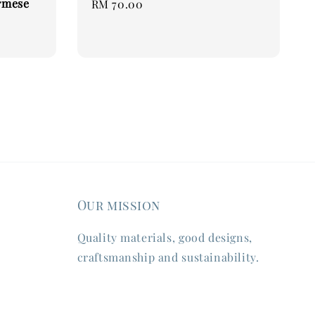
urmese
Regular
RM 70.00
price
Our mission
Quality materials, good designs,
craftsmanship and sustainability.