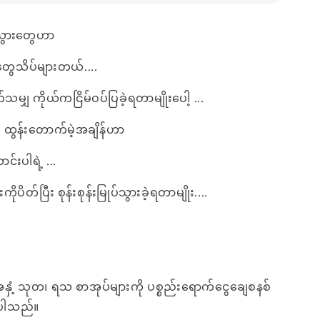
သွားတွေဟာ
ေသိပ်များတယ်....
ှ ကိုယ်ကငြိမ်ဝပ်ပြခဲ့ရတာမျိုးပေါ့ ...
ေ ထွန်းတောက်မဲ့အချိန်ဟာ
င်းပါရဲ့ ...
ိတ်ပြီး စုန်းစုန်းမြုပ်သွားခဲ့ရတာမျိုး....
အနှံ့ သုတ၊ ရသ စာအုပ်များကို ပစ္စည်းရောက်ငွေချေစနစ်
ေးပါသည်။