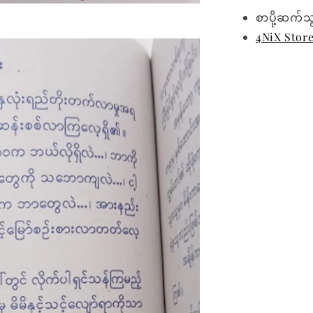
စာပို့ဆက်သ
4NiX Stor