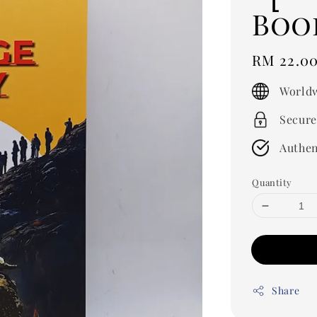
Boo
Regular
RM 22.0
price
Worldw
Secure
Authen
Quantity
Share