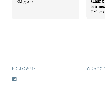
(Kaung 
Regular
RM 35.00
Burmes
price
Regular
RM 42.
price
Follow us
We acc