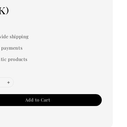
k)
0
ide shipping
 payments
tic products
Add to Cart