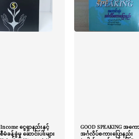
Income ငွေရှာနည်းနှင့်
GOOD SPEAKING အကောင်
ီမံခန့်ခွဲမှု ဆောင်းပါးများ
အင်္ဂလိပ်စကားပြောနည်း