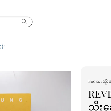
ှန်း
Books /သိုး
REV
သိုး