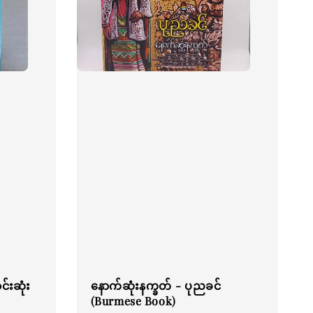
းဆုံး
နောက်ဆုံးနက္ခတ် - ပုညခင်
(Burmese Book)