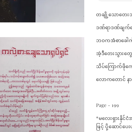
တချို့သောတေး
ဒဏ်ရာဒဏ်ချက်တွ
ဘဝကအံစာခေါက်သမျ
အဲ့ဒီတေးသွားတွ
သိပ်ကြောက်ဖိုကော
လောကတောင် နားကိုပ
Page - 199
*မလေးရှားနိုင်ငံ
ဖြင့် ပို့ဆောင်ပ