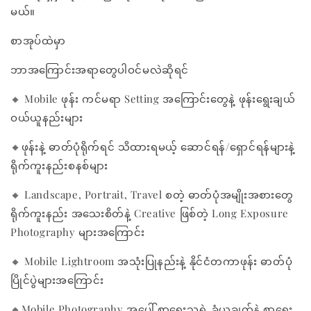
မယ်။
စာအုပ်ထဲမှာ
ဘာအကြောင်းအရာတွေပါဝင်မလဲဆိုရင်
🔸 Mobile ဖုန်း ကင်မရာ Setting အကြောင်းတွေနဲ့ ဖုန်းရွေးချယ်
ဝယ်ယူနည်းများ
🔸ဖုန်းနဲ့ ဓာတ်ပုံရိုက်ရင် သိထားရမယ့် ဆောင်ရန်/ရှောင်ရန်များနဲ့
ရိုက်ကူးနည်းစနစ်များ
🔸 Landscape, Portrait, Travel စတဲ့ ဓာတ်ပုံအမျိုးအစား‌တွေ
ရိုက်ကူးနည်း အသေးစိတ်နဲ့ Creative ဖြစ်တဲ့ Long Exposure
Photography များအကြောင်း
🔸 Mobile Lightroom အသုံးပြုနည်းနဲ့ နိုင်ငံတကာဖုန်း ဓာတ်ပုံ
ပြိုင်ပွဲများအကြောင်း
🔸Mobile Photography အပေါ် စာရေးသူရဲ့ ခံယူချက်နဲ့ စာရေး