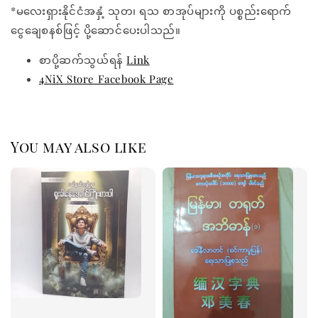
*မလေးရှားနိုင်ငံအနှံ့ သုတ၊ ရသ စာအုပ်များကို ပစ္စည်းရောက်
ငွေချေစနစ်ဖြင့် ပို့ဆောင်ပေးပါသည်။
စာပို့ဆက်သွယ်ရန်
Link
4NiX Store Facebook Page
You may also like