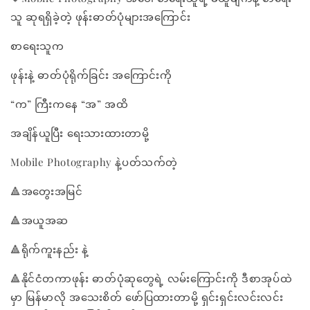
သူ ဆုရရှိခဲ့တဲ့ ဖုန်းဓာတ်ပုံများအကြောင်း
စာရေးသူက
ဖုန်းနဲ့ ဓာတ်ပုံရိုက်ခြင်း အကြောင်းကို
“က” ကြီးကနေ “အ” အထိ
အချိန်ယူပြီး ရေးသားထားတာမို့
Mobile Photography နဲ့ပတ်သက်တဲ့
🔺အတွေးအမြင်
🔺အယူအဆ
🔺ရိုက်ကူးနည်း နဲ့
🔺နိုင်ငံတကာဖုန်း ဓာတ်ပုံဆုတွေရဲ့ လမ်းကြောင်းကို ဒီစာအုပ်ထဲ
မှာ မြန်မာလို အသေးစိတ် ဖော်ပြထားတာမို့ ရှင်းရှင်းလင်းလင်း