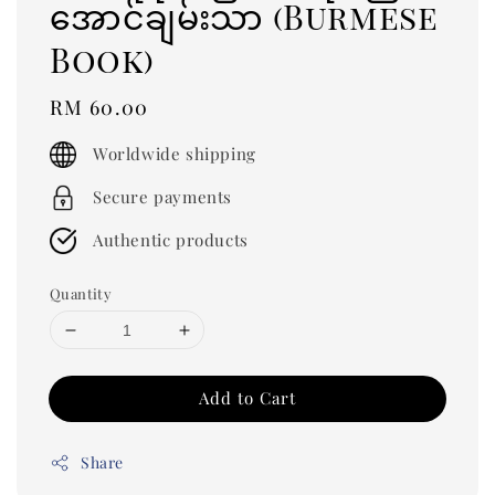
အောင်ချမ်းသာ (Burmese
Book)
Regular
RM 60.00
price
Worldwide shipping
Secure payments
Authentic products
Quantity
Add to Cart
Share