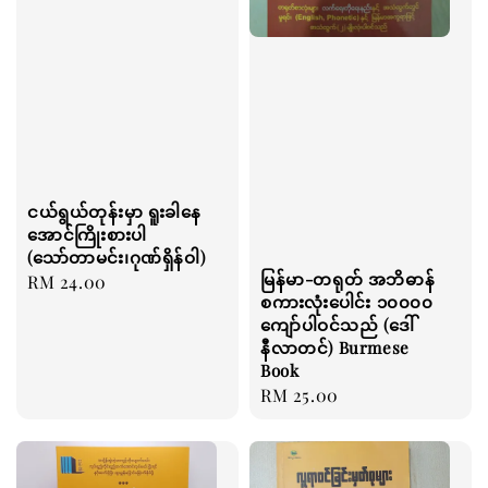
ငယ်ရွယ်တုန်းမှာ ရူးခါနေ
အောင်ကြိုးစားပါ
(သော်တာမင်း၊ဂုဏ်ရှိန်ဝါ)
မြန်မာ-တရုတ် အဘိဓာန်
Regular
RM 24.00
စကားလုံးပေါင်း ၁၀၀၀၀
price
ကျော်ပါဝင်သည် (ဒေါ်
နီလာတင်) Burmese
Book
Regular
RM 25.00
price